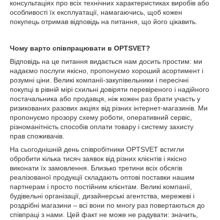
консультаціях про всіх технічних характеристиках виробів або
особливості їх експлуатації, намагаючись, щоб кожен
покупець отримав відповідь на питання, що його цікавить.
Чому варто співпрацювати в
OPTSVET?
Відповідь на це питання видається нам досить простим: ми
надаємо послуги якісно, пропонуємо хороший асортимент і
розумні ціни. Великі компанії-закупівельники і пересічні
покупці в рівній мірі схильні довіряти перевіреного і надійного
постачальника або продавця, ніж кожен раз брати участь у
ризикованих разових акціях від різних інтернет-магазинів. Ми
пропонуємо прозору схему роботи, оперативний сервіс,
різноманітність способів оплати товару і систему захисту
прав споживачів.
На сьогоднішній день співробітники OPTSVET встигли
обробити кілька тисяч заявок від різних клієнтів і якісно
виконати їх замовлення. Близько третини всіх обсягів
реалізованої продукції складають оптові поставки нашим
партнерам і просто постійним клієнтам. Великі компанії,
будівельні організації, дизайнерські агентства, мережеві і
роздрібні магазини – всі вони по многу раз повертаються до
співпраці з нами. Цей факт не може не радувати: значить,