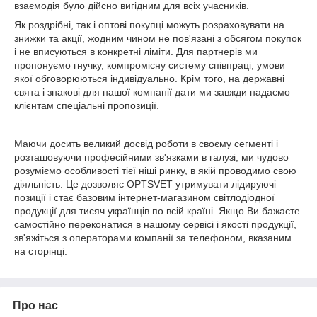
взаємодія було дійсно вигідним для всіх учасників.
Як роздрібні, так і оптові покупці можуть розраховувати на
знижки та акції, жодним чином не пов'язані з обсягом покупок
і не вписуються в конкретні ліміти. Для партнерів ми
пропонуємо гнучку, компромісну систему співпраці, умови
якої обговорюються індивідуально. Крім того, на державні
свята і знакові для нашої компанії дати ми завжди надаємо
клієнтам спеціальні пропозиції.
Маючи досить великий досвід роботи в своєму сегменті і
розташовуючи професійними зв'язками в галузі, ми чудово
розуміємо особливості тієї ніші ринку, в якій проводимо свою
діяльність. Це дозволяє OPTSVET утримувати лідируючі
позиції і стає базовим інтернет-магазином світлодіодної
продукції для тисяч українців по всій країні. Якщо Ви бажаєте
самостійно переконатися в нашому сервісі і якості продукції,
зв'яжіться з операторами компанії за телефоном, вказаним
на сторінці.
Про нас