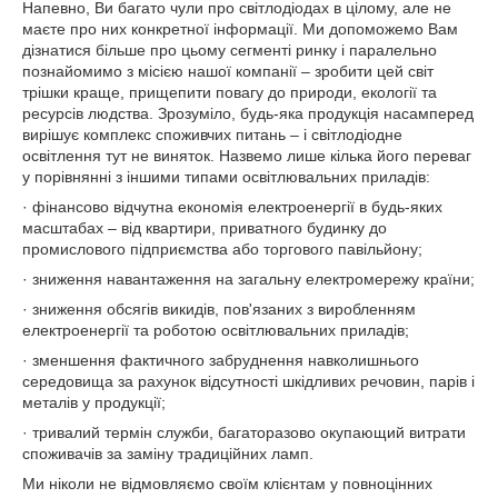
Напевно, Ви багато чули про світлодіодах в цілому, але не
маєте про них конкретної інформації. Ми допоможемо Вам
дізнатися більше про цьому сегменті ринку і паралельно
познайомимо з місією нашої компанії – зробити цей світ
трішки краще, прищепити повагу до природи, екології та
ресурсів людства. Зрозуміло, будь-яка продукція насамперед
вирішує комплекс споживчих питань – і світлодіодне
освітлення тут не виняток. Назвемо лише кілька його переваг
у порівнянні з іншими типами освітлювальних приладів:
· фінансово відчутна економія електроенергії в будь-яких
масштабах – від квартири, приватного будинку до
промислового підприємства або торгового павільйону;
· зниження навантаження на загальну електромережу країни;
· зниження обсягів викидів, пов'язаних з виробленням
електроенергії та роботою освітлювальних приладів;
· зменшення фактичного забруднення навколишнього
середовища за рахунок відсутності шкідливих речовин, парів і
металів у продукції;
· тривалий термін служби, багаторазово окупающий витрати
споживачів за заміну традиційних ламп.
Ми ніколи не відмовляємо своїм клієнтам у повноцінних