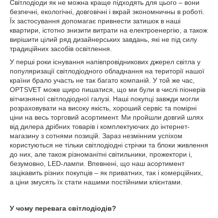
Світлодіоди як не можна краще підходять для цього – вони
безпечні, екологічні, довговічні і вкрай экономничны в роботі.
Їх застосування допомагає привнести затишок в наші
квартири, істотно знизити витрати на електроенергію, а також
вирішити цілий ряд дизайнерських завдань, які не під силу
традиційних засобів освітлення.
У перші роки існування напівпровідникових джерел світла у
популяризації світлодіодного обладнання на території нашої
країни брало участь не так багато компаній. У той же час,
OPTSVET може щиро пишатися, що ми були в числі піонерів
вітчизняної світлодіодної галузі. Наші покупці завжди могли
розраховувати на високу якість, хороший сервіс та помірні
ціни на весь торговий асортимент. Ми пройшли довгий шлях
від дилера дрібних товарів і комплектуючих до інтернет-
магазину з сотнями позицій. Зараз незмінним успіхом
користуються не тільки світлодіодні стрічки та блоки живлення
до них, але також різноманітні світильники, прожектори і,
безумовно, LED-лампи. Впевнені, що наш асортимент
зацікавить різних покупців – як приватних, так і комерційних,
а ціни змусять їх стати нашими постійними клієнтами.
У чому перевага світлодіодів?