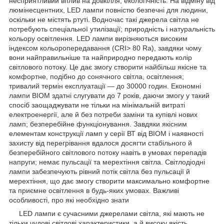
несприятливий вплив на довкілля; екологічність. На відміну від
люмінесцентних, LED лампи повністю безпечні для людини,
оскільки не містять ртуті. Водночас такі джерела світла не
потребують спеціальної утилізації; природність і натуральність
кольору освітлення. LED лампи вирізняються високим
індексом кольоропередавання (CRI> 80 Ra), завдяки чому
вони найправильніше та найприродно передають колір
світлового потоку. Це дає змогу створити найбільш якісне та
комфортне, подібно до сонячного світла, освітлення;
тривалий термін експлуатації — до 30000 годин. Економні
лампи BIOM здатні слугувати до 7 років, даючи змогу у такий
спосіб заощаджувати не тільки на мінімальній витраті
електроенергії, але й без потреби заміни та купівлі нових
ламп; безперебійне функціонування. Завдяки якісним
елементам конструкції ламп у серії ВТ від BIOM і наявності
захисту від перегрівання вдалося досягти стабільного й
безперебійного світлового потоку навіть в умовах перепадів
напруги; немає пульсації та мерехтіння світла. Світлодіодні
лампи забезпечують рівний потік світла без пульсації й
мерехтіння, що дає змогу створити максимально комфортне
та приємне освітлення в будь-яких умовах. Важливі
особливості, про які необхідно знати
LED лампи є сучасними джерелами світла, які мають не
тільки чудові світлові характеристики, а й високу якість