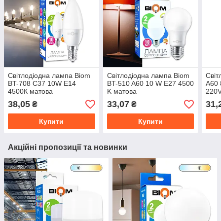
Світлодіодна лампа Biom
Світлодіодна лампа Biom
Світ
BT-708 C37 10W E14
BT-510 A60 10 W E27 4500
A60
4500К матова
K матова
220V
508)
38,05
33,07
31,
₴
₴
Купити
Купити
Акційні пропозиції та новинки