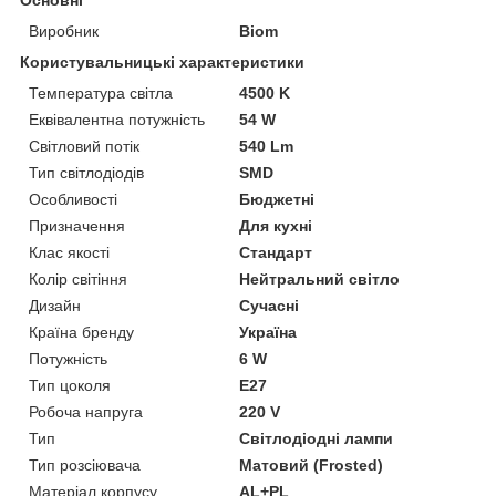
Виробник
Biom
Користувальницькі характеристики
Температура світла
4500 K
Еквівалентна потужність
54 W
Світловий потік
540 Lm
Тип світлодіодів
SMD
Особливості
Бюджетні
Призначення
Для кухні
Клас якості
Стандарт
Колір світіння
Нейтральний світло
Дизайн
Сучасні
Країна бренду
Україна
Потужність
6 W
Тип цоколя
E27
Робоча напруга
220 V
Тип
Світлодіодні лампи
Тип розсіювача
Матовий (Frosted)
Матеріал корпусу
AL+PL