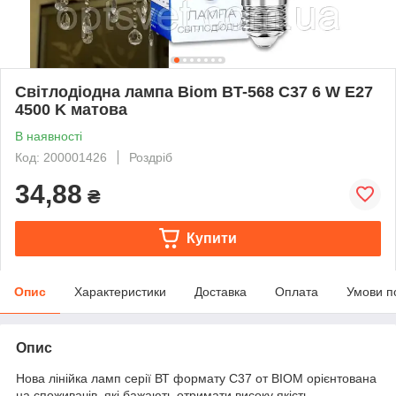
Світлодіодна лампа Biom BT-568 C37 6 W E27
4500 K матова
В наявності
Код: 200001426
Роздріб
34,88
₴
Купити
Опис
Характеристики
Доставка
Оплата
Умови п
Опис
Нова лінійка ламп серії ВТ формату C37 от BIOM орієнтована
на споживачів, які бажають отримати високу якість