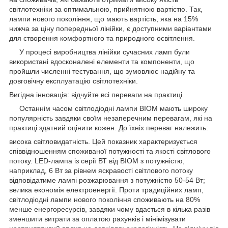
світлотехніки за оптимальною, прийнятною вартістю. Так,
лампи нового покоління, що мають вартість, яка на 15%
нижча за ціну попередньої лінійки, є доступними варіантами
для створення комфортного та природного освітлення.
У процесі виробництва лінійки сучасних ламп були
використані вдосконалені елементи та компоненти, що
пройшли численні тестування, що зумовлює надійну та
довговічну експлуатацію світлотехніки.
Вигідна інновація: відчуйте всі переваги на практиці
Останнім часом світлодіодні лампи BIOM мають широку
популярність завдяки своїм незаперечним перевагам, які на
практиці здатний оцінити кожен. До їхніх переваг належить:
висока світловидатність. Цей показник характеризується
співвідношенням споживаної потужності та якості світлового
потоку. LED-лампа із серії ВТ від BIOM з потужністю,
наприклад, 6 Вт за рівнем яскравості світлового потоку
відповідатиме лампі розжарювання з потужністю 50-54 Вт;
велика економія електроенергії. Проти традиційних ламп,
світлодіодні лампи нового покоління споживають на 80%
менше енергоресурсів, завдяки чому вдається в кілька разів
зменшити витрати за оплатою рахунків і мінімізувати