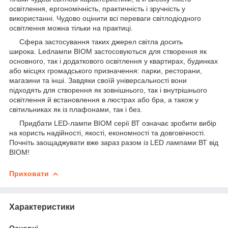
освітлення, ергономічність, практичність і зручність у
використанні. Чудово оцінити всі переваги світлодіодного
освітлення можна тільки на практиці.
Сфера застосування таких джерел світла досить
широка. Ledлампи BIOM застосовуються для створення як
основного, так і додаткового освітлення у квартирах, будинках
або місцях громадського призначення: парки, ресторани,
магазини та інші. Завдяки своїй універсальності вони
підходять для створення як зовнішнього, так і внутрішнього
освітлення й встановлення в люстрах або бра, а також у
світильниках як із плафонами, так і без.
Придбати LED-лампи BIOM серії ВТ означає зробити вибір
на користь надійності, якості, економності та довговічності.
Почніть заощаджувати вже зараз разом із LED лампами ВТ від
BIOM!
Приховати
Характеристики
Основні