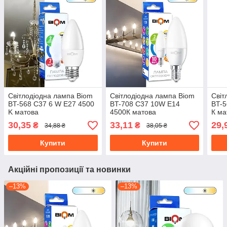
Світлодіодна лампа Biom
Світлодіодна лампа Biom
Світ
BT-568 C37 6 W E27 4500
BT-708 C37 10W E14
BT-5
K матова
4500К матова
К ма
30,35
33,11
29,
₴
₴
34,88 ₴
38,05 ₴
Купити
Купити
Акційні пропозиції та новинки
–13%
–13%