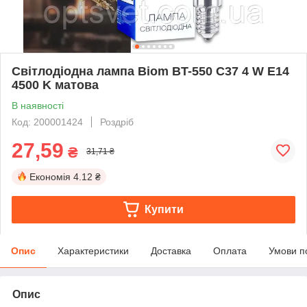
Світлодіодна лампа Biom BT-550 C37 4 W E14
4500 K матова
В наявності
Код: 200001424
Роздріб
27,59
₴
31,71 ₴
Економія
4.12 ₴
Купити
Опис
Характеристики
Доставка
Оплата
Умови п
Опис