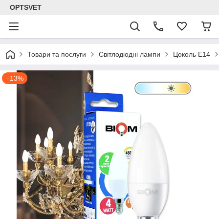
OPTSVET
Товари та послуги
Світлодіодні лампи
Цоколь E14
–13%