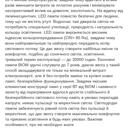
разів зменшити витрати за оплатою рахунків і мінімізувати
несприятливий вплив на довкілля; екологічність. На відміну від
люмінесцентних, LED лампи повністю безпечні для людини,
тому що не містять ртуті. Водночас такі джерела світла не
потребують спеціальної утилізації; природність і натуральність
кольору освітлення. LED лампи вирізняються високим
індексом кольоропередавання (CRI> 80 Ra), завдяки чому
вони найправильніше та найприродно передають колір
світлового потоку. Це дає змогу створити найбільш якісне та
комфортне, подібно до сонячного світла, освітлення;
тривалий термін експлуатації — до 30000 годин. Економні
лампи BIOM здатні слугувати до 7 років, даючи змогу у такий
спосіб заощаджувати не тільки на мінімальній витраті
електроенергії, але й без потреби заміни та купівлі нових
ламп; безперебійне функціонування. Завдяки якісним
елементам конструкції ламп у серії ВТ від BIOM і наявності
захисту від перегрівання вдалося досягти стабільного й
безперебійного світлового потоку навіть в умовах перепадів
напруги; немає пульсації та мерехтіння світла. Світлодіодні
лампи забезпечують рівний потік світла без пульсації й
мерехтіння, що дає змогу створити максимально комфортне
та приємне освітлення в будь-яких умовах. Важливі
особливості, про які необхідно знати