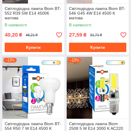
Світлодіодна лампа Biom BT-
Світлодіодна лампа Biom BT-
552 R39 5W E14 4500К
546 G45 4W E14 4500 К
матова
матова
В наявності
В наявності
40,20
27,59
₴
₴
46,21 ₴
31,71 ₴
Купити
Купити
–13%
–13%
Світлодіодна лампа Biom BT-
Світлодіодна лампа Biom
554 R50 7 W E14 4500 K
2508 5 W E14 3000 K AC220