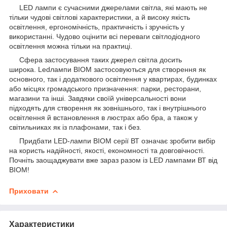
LED лампи є сучасними джерелами світла, які мають не
тільки чудові світлові характеристики, а й високу якість
освітлення, ергономічність, практичність і зручність у
використанні. Чудово оцінити всі переваги світлодіодного
освітлення можна тільки на практиці.
Сфера застосування таких джерел світла досить
широка. Ledлампи BIOM застосовуються для створення як
основного, так і додаткового освітлення у квартирах, будинках
або місцях громадського призначення: парки, ресторани,
магазини та інші. Завдяки своїй універсальності вони
підходять для створення як зовнішнього, так і внутрішнього
освітлення й встановлення в люстрах або бра, а також у
світильниках як із плафонами, так і без.
Придбати LED-лампи BIOM серії ВТ означає зробити вибір
на користь надійності, якості, економності та довговічності.
Почніть заощаджувати вже зараз разом із LED лампами ВТ від
BIOM!
Приховати
Характеристики