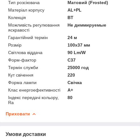
Тип розсіювача
Матовий (Frosted)
Матеріал корпусу
AL+PL
Колекція
BT
Можливість регулювання
Не диммируемые
яскравості
Гарантійний термін
24 м
Розмір
100x37 мм
Світлова віддача
90 Lm/W
Форм-фактор
C37
Термін служби
25000 год
Кут свічення
220
Форма лампи
Свічка
Клас енергоефективності
A+
Індекс передачі кольору,
80
Ra
Приховати
Умови доставки