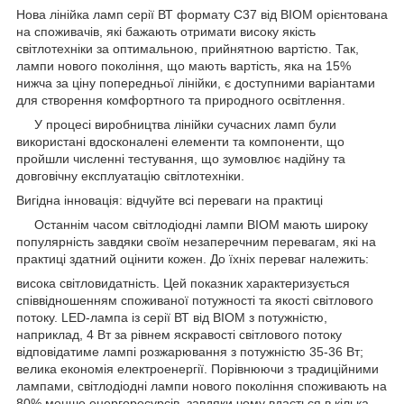
Нова лінійка ламп серії ВТ формату С37 від BIOM орієнтована
на споживачів, які бажають отримати високу якість
світлотехніки за оптимальною, прийнятною вартістю. Так,
лампи нового покоління, що мають вартість, яка на 15%
нижча за ціну попередньої лінійки, є доступними варіантами
для створення комфортного та природного освітлення.
У процесі виробництва лінійки сучасних ламп були
використані вдосконалені елементи та компоненти, що
пройшли численні тестування, що зумовлює надійну та
довговічну експлуатацію світлотехніки.
Вигідна інновація: відчуйте всі переваги на практиці
Останнім часом світлодіодні лампи BIOM мають широку
популярність завдяки своїм незаперечним перевагам, які на
практиці здатний оцінити кожен. До їхніх переваг належить:
висока світловидатність. Цей показник характеризується
співвідношенням споживаної потужності та якості світлового
потоку. LED-лампа із серії ВТ від BIOM з потужністю,
наприклад, 4 Вт за рівнем яскравості світлового потоку
відповідатиме лампі розжарювання з потужністю 35-36 Вт;
велика економія електроенергії. Порівнюючи з традиційними
лампами, світлодіодні лампи нового покоління споживають на
80% менше енергоресурсів, завдяки чому вдається в кілька