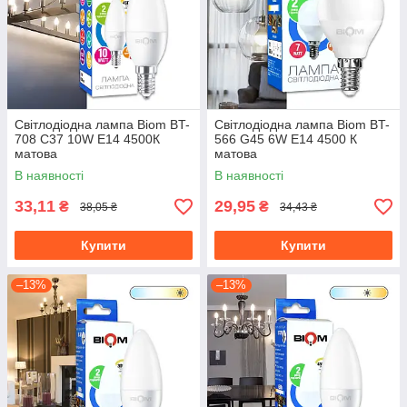
Світлодіодна лампа Biom BT-
Світлодіодна лампа Biom BT-
708 C37 10W E14 4500К
566 G45 6W E14 4500 К
матова
матова
В наявності
В наявності
33,11
29,95
₴
₴
38,05 ₴
34,43 ₴
Купити
Купити
–13%
–13%