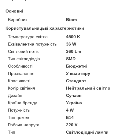
Основні
Виробник
Biom
Користувальницькі характеристики
Температура світла
4500 K
Еквівалентна потужність
36 W
Світловий потік
360 Lm
Тип світлодіодів
SMD
Особливості
Бюджетні
Призначення
У квартиру
Клас якості
Стандарт
Колір світіння
Нейтральний світло
Дизайн
Сучасні
Країна бренду
Україна
Потужність
4 W
Тип цоколя
E14
Робоча напруга
220 V
Тип
Світлодіодні лампи