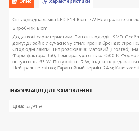
Опис
Характеристики
Світлодіодна лампа LED E14 Biom 7W Нейтральне світл
Виробник: Biom
Додаткові характеристики. Тип світлодіодів: SMD; Особли
дому; Дизайн: У сучасному стилі; Країна бренда: Українсь
Сітодіодні лампи; Тип розсіювача: Матовий (Frosted); Мат
Форм-фактор:: R50; Температура світла: 4500 K; Форма л
потужність: 63 W; Потужність: 7 W; Індекс передавання ко
Нейтральне світло; Гарантійний термін: 24 м; Клас якост
ІНФОРМАЦІЯ ДЛЯ ЗАМОВЛЕННЯ
Ціна:
53,91 ₴