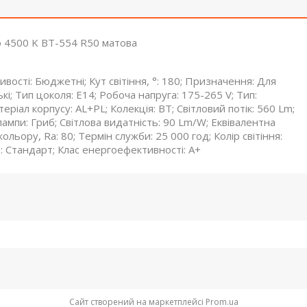
о 4500 K BT-554 R50 матова
вості: Бюджетні; Кут світіння, °: 180; Призначення: Для
кі; Тип цоколя: E14; Робоча напруга: 175-265 V; Тип:
еріал корпусу: AL+PL; Колекція: BT; Світловий потік: 560 Lm;
ампи: Гриб; Світлова видатність: 90 Lm/W; Еквівалентна
льору, Ra: 80; Термін служби: 25 000 год; Колір світіння:
і: Стандарт; Клас енергоефективності: A+
Сайт створений на маркетплейсі
Prom.ua