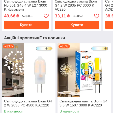
Світлодіодна лампа Biom
Світлодіодна лампа Biom
Світ
FL-301 G45 4 W E27 3000
G4 2 W 2835 PC 3000 K
G4 2
K, філамент
AC220
AC/
49,66
33,11
38,
₴
₴
57,08 ₴
38,05 ₴
Купити
Купити
Акційні пропозиції та новинки
–13%
–13%
Світлодіодна лампа Biom G4
Світлодіодна лампа Biom G4
2 W 2835 PC 4500 K AC220
3.5 W 1507 3000 K AC220
В наявності
В наявності