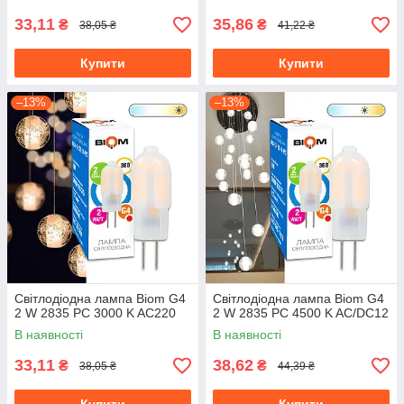
33,11
35,86
₴
₴
38,05 ₴
41,22 ₴
Купити
Купити
–13%
–13%
Світлодіодна лампа Biom G4
Світлодіодна лампа Biom G4
2 W 2835 PC 3000 K AC220
2 W 2835 PC 4500 K AC/DC12
В наявності
В наявності
33,11
38,62
₴
₴
38,05 ₴
44,39 ₴