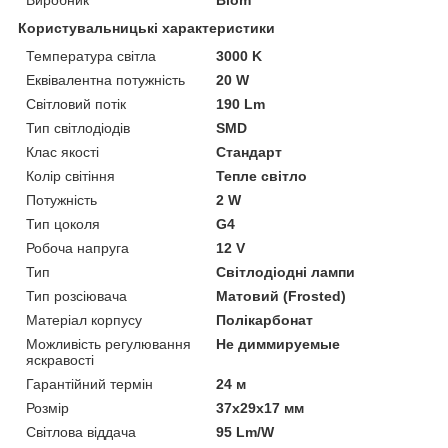
Користувальницькі характеристики
Температура світла
3000 K
Еквівалентна потужність
20 W
Світловий потік
190 Lm
Тип світлодіодів
SMD
Клас якості
Стандарт
Колір світіння
Тепле світло
Потужність
2 W
Тип цоколя
G4
Робоча напруга
12 V
Тип
Світлодіодні лампи
Тип розсіювача
Матовий (Frosted)
Матеріал корпусу
Полікарбонат
Можливість регулювання
Не диммируемые
яскравості
Гарантійний термін
24 м
Розмір
37x29x17 мм
Світлова віддача
95 Lm/W