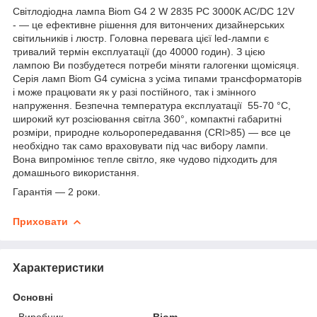
Світлодіодна лампа Biom G4 2 W 2835 PC 3000K AC/DC 12V
- — це ефективне рішення для витончених дизайнерських
світильників і люстр. Головна перевага цієї led-лампи є
тривалий термін експлуатації (до 40000 годин). З цією
лампою Ви позбудетеся потреби міняти галогенки щомісяця.
Серія ламп Biom G4 сумісна з усіма типами трансформаторів
і може працювати як у разі постійного, так і змінного
напруження. Безпечна температура експлуатації 55-70 °C,
широкий кут розсіювання світла 360°, компактні габаритні
розміри, природне кольоропередавання (CRI>85) — все це
необхідно так само враховувати під час вибору лампи.
Вона випромінює тепле світло, яке чудово підходить для
домашнього використання.
Гарантія — 2 роки.
Приховати
Характеристики
Основні
Виробник
Biom