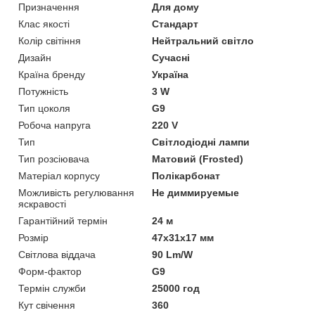
Призначення
Для дому
Клас якості
Стандарт
Колір світіння
Нейтральний світло
Дизайн
Сучасні
Країна бренду
Україна
Потужність
3 W
Тип цоколя
G9
Робоча напруга
220 V
Тип
Світлодіодні лампи
Тип розсіювача
Матовий (Frosted)
Матеріал корпусу
Полікарбонат
Можливість регулювання
Не диммируемые
яскравості
Гарантійний термін
24 м
Розмір
47x31x17 мм
Світлова віддача
90 Lm/W
Форм-фактор
G9
Термін служби
25000 год
Кут свічення
360