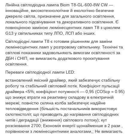
Лінійна світлодіодна лампа Biom T8-GL-600-8W CW —
інноваційне, високотехнологічне й екологічно безпечне
джерело світла, призначене для загального освітлення,
локального підсвічування та декоративного освітлення. Є
повноцінною заміною люмінесцентних ламп Т8 з цоколем
G13 у світильниках типу ЛПО, ЛСП або інших.
Світлодіодні лампи Т8 є готовим рішенням для заміни
люмінесцентних ламп у розтровому світильнику. Технічні та
світлові показники задовольняють вимогам освітленості за
ДБН і СНІП, не вимагають додаткового проєктування
освітлення.
Переваги світлодіодної лампи LED:
встановлений якісний драйвер, який забезпечує стабільну
роботу та стабільний світловий потік. Коефіцієнт пульсації
драйвера <5%; коефіцієнт потужності — 0,95 (COScp = 0.95)
що знижує втрати на реактивну складову в електричній
мережі; повністю скляна колба забезпечує надійне
тепловідведення (більшість постачальників використовує
склотекстоліт, що призводить до нагрівання світлодіодних
чипів і деградації (зниження) світлового потоку); кут
розсіювання 2700; Економія енергії щонайменше в 2 рази ,
порівнюючи з люмінесцентними аналогами,; Не вимагають