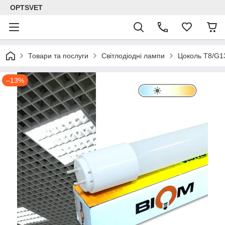
OPTSVET
Товари та послуги
Світлодіодні лампи
Цоколь T8/G1
–13%