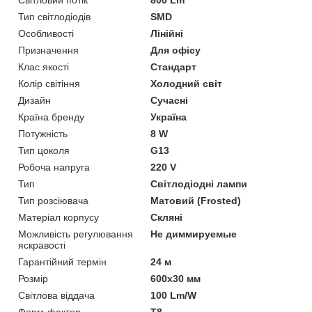
Тип світлодіодів
SMD
Особливості
Лінійні
Призначення
Для офісу
Клас якості
Стандарт
Колір світіння
Холодний світ
Дизайн
Сучасні
Країна бренду
Україна
Потужність
8 W
Тип цоколя
G13
Робоча напруга
220 V
Тип
Світлодіодні лампи
Тип розсіювача
Матовий (Frosted)
Матеріал корпусу
Скляні
Можливість регулювання
Не диммируемые
яскравості
Гарантійний термін
24 м
Розмір
600x30 мм
Світлова віддача
100 Lm/W
Форм-фактор
T8