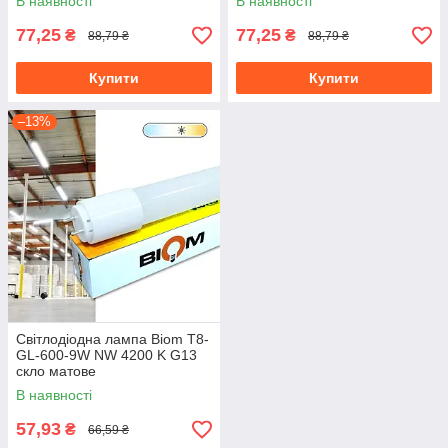
В наявності
В наявності
77,25
77,25
₴
₴
88,79 ₴
88,79 ₴
Купити
Купити
–13%
Світлодіодна лампа Biom T8-
GL-600-9W NW 4200 K G13
скло матове
В наявності
57,93
₴
66,59 ₴