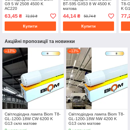
G9 5 W 2508 4500 K
BT-595 GX53 8 W 4500 K
T8-
AC220
матова
K G1
63,45
44,14
77,
₴
₴
72,93 ₴
50,74 ₴
Купити
Купити
Акційні пропозиції та новинки
–13%
–13%
Світлодіодна лампа Biom T8-
Світлодіодна лампа Biom T8-
GL-1200-18W CW 6200 K
GL-1200-18W NW 4200 K
G13 скло матове
G13 скло матове