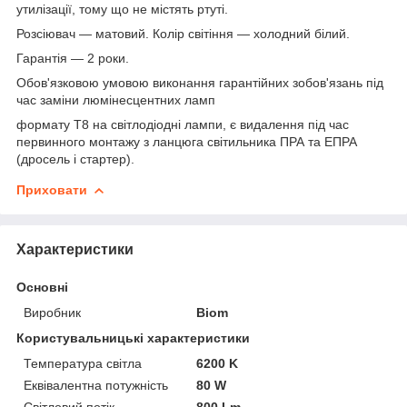
утилізації, тому що не містять ртуті.
Розсіювач — матовий. Колір світіння — холодний білий.
Гарантія — 2 роки.
Обов'язковою умовою виконання гарантійних зобов'язань під
час заміни люмінесцентних ламп
формату Т8 на світлодіодні лампи, є видалення під час
первинного монтажу з ланцюга світильника ПРА та ЕПРА
(дросель і стартер).
Приховати
Характеристики
Основні
Виробник
Biom
Користувальницькі характеристики
Температура світла
6200 K
Еквівалентна потужність
80 W
Світловий потік
800 Lm