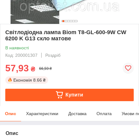
Світлодіодна лампа Biom T8-GL-600-9W CW
6200 K G13 скло матове
В наявності
Код: 200001307
Роздріб
57,93
₴
66,59 ₴
Економія
8.66 ₴
Купити
Опис
Характеристики
Доставка
Оплата
Умови п
Опис