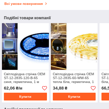
Всі умови повернення
Подібні товари компанії
Світлодіодна стрічка OEM
Світлодіодна стрічка OEM
Світ
ST-12-2835-120-B-65
ST-12-2835-60-WW-65
ST-1
синя, герметична, 1 м
тепла біла, герметична, 1
біла
м
62,06
34,88
66,
₴/м
₴
Купити
Купити