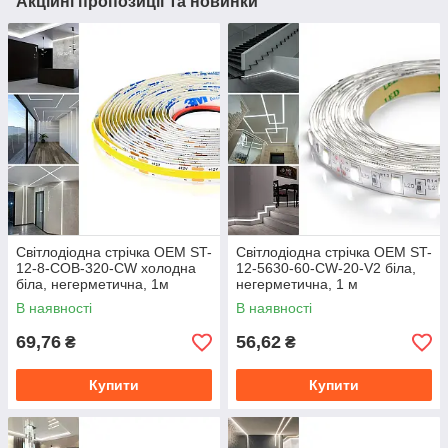
Акційні пропозиції та новинки
Світлодіодна стрічка OEM ST-
Світлодіодна стрічка OEM ST-
12-8-COB-320-СW холодна
12-5630-60-CW-20-V2 біла,
біла, негерметична, 1м
негерметична, 1 м
В наявності
В наявності
69,76
56,62
₴
₴
Купити
Купити