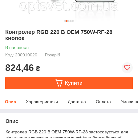
Контролер RGB 220 В OEM 750W-RF-28
кнопок
В наявності
Код: 200010020
Роздріб
824,46
₴
Купити
Опис
Характеристики
Доставка
Оплата
Умови п
Опис
Контролер RGB 220 В OEM 750W-RF-28 застосовується для
віддаленого керування режимами світіння багатобарвної