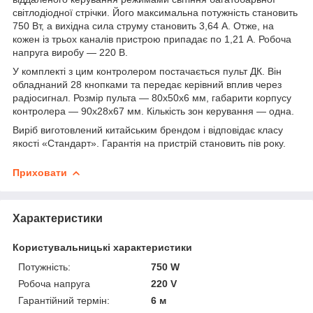
світлодіодної стрічки. Його максимальна потужність становить
750 Вт, а вихідна сила струму становить 3,64 А. Отже, на
кожен із трьох каналів пристрою припадає по 1,21 А. Робоча
напруга виробу — 220 В.
У комплекті з цим контролером постачається пульт ДК. Він
обладнаний 28 кнопками та передає керівний вплив через
радіосигнал. Розмір пульта — 80х50х6 мм, габарити корпусу
контролера — 90х28х67 мм. Кількість зон керування — одна.
Виріб виготовлений китайським брендом і відповідає класу
якості «Стандарт». Гарантія на пристрій становить пів року.
Приховати
Характеристики
Користувальницькі характеристики
Потужність:
750 W
Робоча напруга
220 V
Гарантійний термін:
6 м