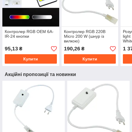
Контролер RGB OEM 6А-
Контролер RGB 220B
Розу
IR-24 кнопки
Micro 200 W (шнур із
ligh
вилкою)
Whit
RGB+
95,13
190,26
1 3
₴
₴
GHz 
Купити
Купити
Акційні пропозиції та новинки