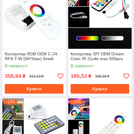
Контролер RGB OEM C-24-
Контролер SPI OEM Dream
RF8-T-W (8A*3кан) білий
Color IR 21ults max 500pcs
В наявності
В наявності
358,64
165,53
₴
₴
412,23 ₴
190,26 ₴
Купити
Купити
–13%
–13%