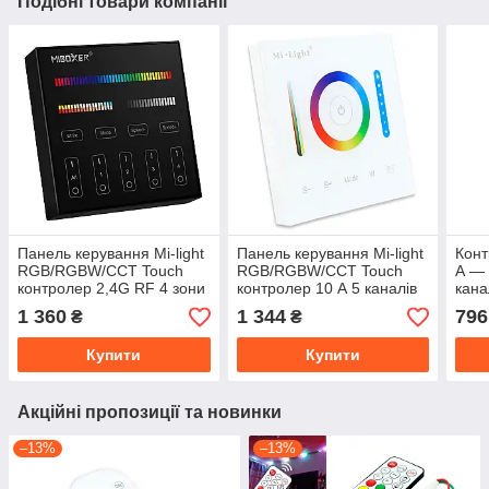
Подібні товари компанії
Панель керування Mi-light
Панель керування Mi-light
Конт
RGB/RGBW/CCT Touch
RGB/RGBW/CCT Touch
А — 
контролер 2,4G RF 4 зони
контролер 10 А 5 каналів
кана
Black B4-В (BL4B)
P3 (PL-3)
RGB
1 360
1 344
796
₴
₴
Купити
Купити
Акційні пропозиції та новинки
–13%
–13%