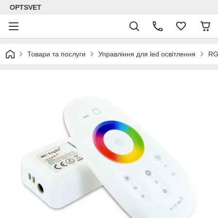
OPTSVET
Товари та послуги
Управління для led освітлення
RG