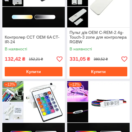
Пульт д/в OEM C-REM-2.4g-
Контролер CCT OEM 6A CT-
Touch-3 zone для контролера
IR-24
RGBW
В наявності
В наявності
132,42
331,05
₴
₴
152,21 ₴
380,52 ₴
Купити
Купити
–13%
–13%