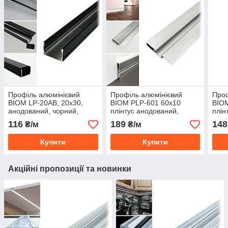
Профіль алюмінієвий
Профіль алюмінієвий
Проф
BIOM LP-20AB, 20х30,
BIOM PLP-601 60х10
BIOM
анодований, чорний,
плінтус анодований,
плін
палиця 2 м
(палиця 2 м), м
(пал
116
189
148
₴/м
₴/м
Купити
Купити
Акційні пропозиції та новинки