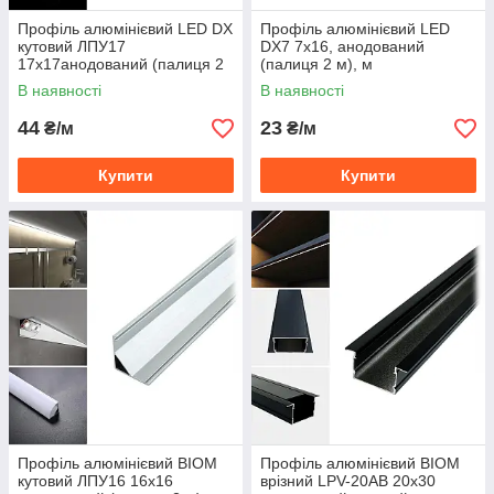
Профіль алюмінієвий LED DX
Профіль алюмінієвий LED
кутовий ЛПУ17
DX7 7х16, анодований
17х17анодований (палиця 2
(палиця 2 м), м
м), м
В наявності
В наявності
44
23
₴/м
₴/м
Купити
Купити
Профіль алюмінієвий BIOM
Профіль алюмінієвий BIOM
кутовий ЛПУ16 16х16
врізний LPV-20AB 20х30