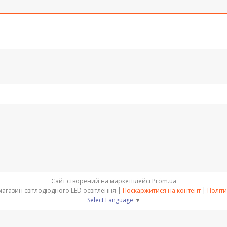
Сайт створений на маркетплейсі
Prom.ua
OPTSVET - інтернет магазин світлодіодного LED освітлення |
Поскаржитися на контент
|
Політи
Select Language
▼