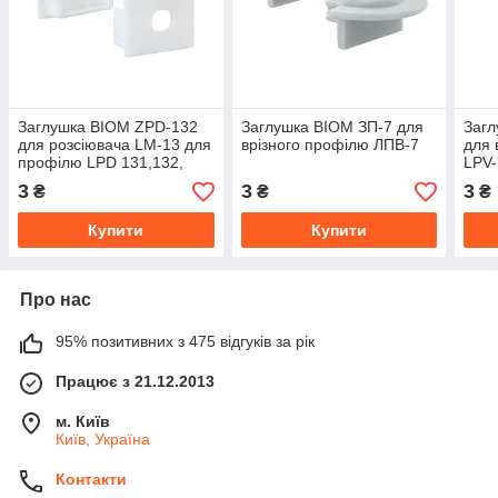
Заглушка BIOM ZPD-132
Заглушка BIOM ЗП-7 для
Загл
для розсіювача LM-13 для
врізного профілю ЛПВ-7
для 
профілю LPD 131,132,
LPV-
133
3
3
3
₴
₴
₴
Купити
Купити
Про нас
95% позитивних з 475 відгуків за рік
Працює з 21.12.2013
м. Київ
Київ, Україна
Контакти