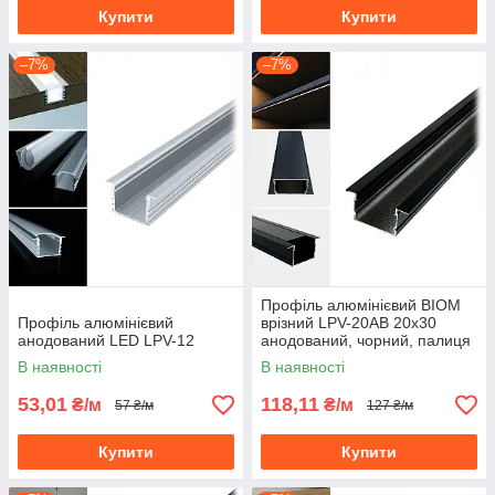
Купити
Купити
–7%
–7%
Профіль алюмінієвий BIOM
Профіль алюмінієвий
врізний LPV-20AB 20х30
анодований LED LPV-12
анодований, чорний, палиця
2 м
В наявності
В наявності
53,01
118,11
₴/м
₴/м
57 ₴/м
127 ₴/м
Купити
Купити