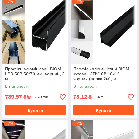
–7%
–7%
Профіль алюмінієвий BIOM
Профіль алюмінієвий BIOM
LSB-50B 50*70 мм, чорний, 2
кутовий ЛПУ16B 16х16
м
чорний (палка 2м), м
В наявності
В наявності
789,57
78,12
₴/м
₴
849 ₴/м
84 ₴
Купити
Купити
–7%
–7%