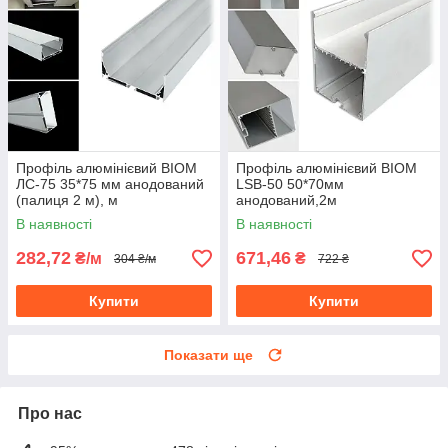
Профіль алюмінієвий BIOM
Профіль алюмінієвий BIOM
ЛС-75 35*75 мм анодований
LSB-50 50*70мм
(палиця 2 м), м
анодований,2м
В наявності
В наявності
282,72
671,46
₴/м
₴
304 ₴/м
722 ₴
Купити
Купити
Показати ще
Про нас