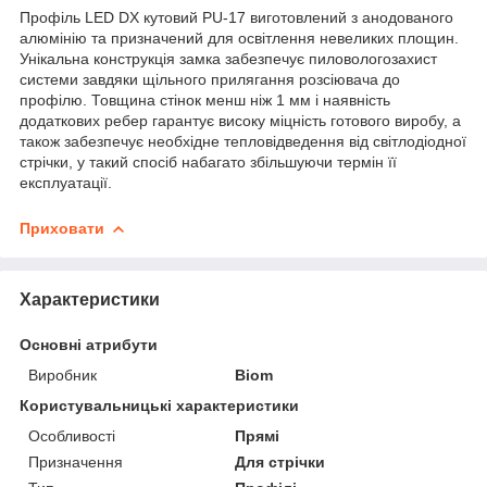
Профіль LED DX кутовий PU-17 виготовлений з анодованого
алюмінію та призначений для освітлення невеликих площин.
Унікальна конструкція замка забезпечує пиловологозахист
системи завдяки щільного прилягання розсіювача до
профілю. Товщина стінок менш ніж 1 мм і наявність
додаткових ребер гарантує високу міцність готового виробу, а
також забезпечує необхідне тепловідведення від світлодіодної
стрічки, у такий спосіб набагато збільшуючи термін її
експлуатації.
Приховати
Характеристики
Основні атрибути
Виробник
Biom
Користувальницькі характеристики
Особливості
Прямі
Призначення
Для стрічки