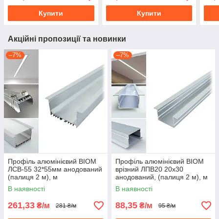
Купити
Купити
Акційні пропозиції та новинки
–7%
–7%
Профіль алюмінієвий BIOM
Профіль алюмінієвий BIOM
ЛСВ-55 32*55мм анодований
врізний ЛПВ20 20х30
(палиця 2 м), м
анодований, (палиця 2 м), м
В наявності
В наявності
261,33
88,35
₴/м
₴/м
281 ₴/м
95 ₴/м