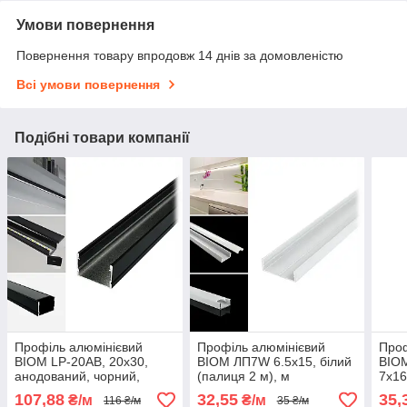
Умови повернення
Повернення товару впродовж 14 днів за домовленістю
Всі умови повернення
Подібні товари компанії
Профіль алюмінієвий
Профіль алюмінієвий
Проф
BIOM LP-20AB, 20х30,
BIOM ЛП7W 6.5х15, білий
BIO
анодований, чорний,
(палиця 2 м), м
7х16
палиця 2 м
107,88
32,55
35,
₴/м
₴/м
116 ₴/м
35 ₴/м