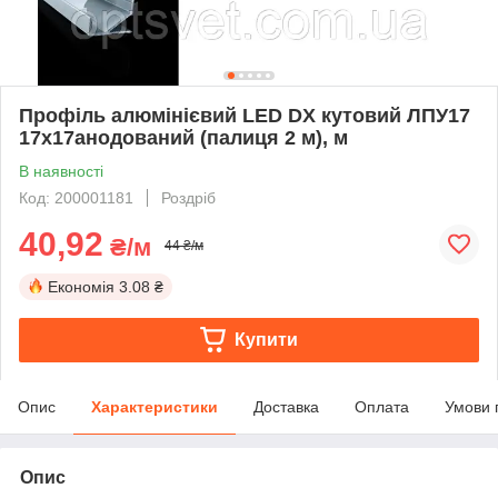
Профіль алюмінієвий LED DX кутовий ЛПУ17
17х17анодований (палиця 2 м), м
В наявності
Код: 200001181
Роздріб
40,92
₴/м
44 ₴/м
Економія
3.08 ₴
Купити
Опис
Характеристики
Доставка
Оплата
Умови 
Опис