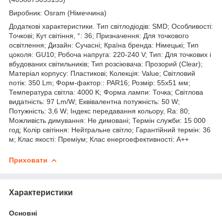
Виробник: Osram (Німеччина)
Додаткові характеристики. Тип світлодіодів: SMD; Особливості:
Точкові; Кут світіння, °: 36; Призначення: Для точкового
освітлення; Дизайн: Сучасні; Країна бренда: Німецькі; Тип
цоколя: GU10; Робоча напруга: 220-240 V; Тип: Для точкових і
вбудованих світильників; Тип розсіювача: Прозорий (Clear);
Матеріал корпусу: Пластикові; Колекція: Value; Світловий
потік: 350 Lm; Форм-фактор:: PAR16; Розмір: 55х51 мм;
Температура світла: 4000 K; Форма лампи: Точка; Світлова
видатність: 97 Lm/W; Еквівалентна потужність: 50 W;
Потужність: 3,6 W; Індекс передавання кольору, Ra: 80;
Можливість димування: Не димовані; Термін служби: 15 000
год; Колір світіння: Нейтральне світло; Гарантійний термін: 36
м; Клас якості: Преміум; Клас енергоефективності: A++
Приховати
Характеристики
Основні