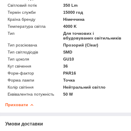
Світловий потік
350 Lm
Термін служби
15000 год
Країна бренду
Німеччина
Температура світла
4000 K
Тип
Для точкових і
вбудовуваних світильників
Тип розсіювача
Прозорий (Clear)
Тип світлодіодів
SMD
Тип цоколя
GU10
Кут свічення
36
Форм-фактор
PAR16
Форма лампи
Точка
Колір світіння
Нейтральний світло
Еквівалентна потужність
50 W
Приховати
Умови доставки