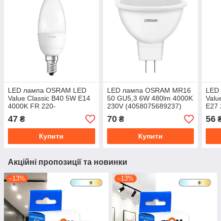
LED лампа OSRAM LED
LED лампа OSRAM MR16
LED
Value Classic B40 5W E14
50 GU5,3 6W 480lm 4000K
Valu
4000K FR 220-
230V (4058075689237)
E27 
240V(4052899973367)
240
47
70
56
₴
₴
Купити
Купити
Акційні пропозиції та новинки
–13%
–13%