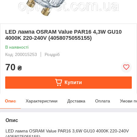
LED лампа OSRAM Value PAR16 4,3W GU10
4000K 220-240V (4058075055155)
В наявності
Код: 200015253
Роздріб
70
₴
Купити
Опис
Характеристики
Доставка
Оплата
Умови п
Опис
LED лампа OSRAM Value PAR16 3,6W GU10 4000K 220-240V
(4058075055155)