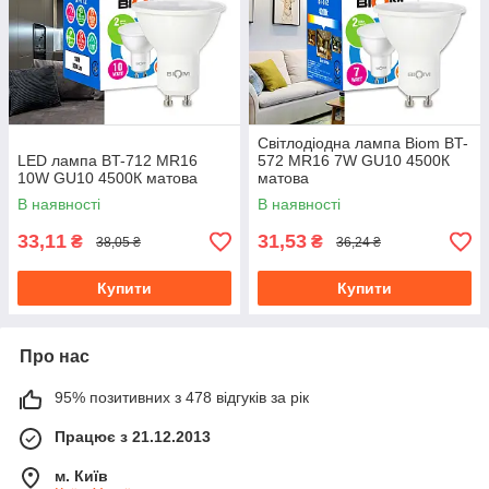
Світлодіодна лампа Biom BT-
LED лампа BT-712 MR16
572 MR16 7W GU10 4500К
10W GU10 4500К матова
матова
В наявності
В наявності
33,11
31,53
₴
₴
38,05 ₴
36,24 ₴
Купити
Купити
Про нас
95% позитивних з 478 відгуків за рік
Працює з 21.12.2013
м. Київ