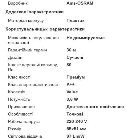
Виробник
Ams-OSRAM
Додаткові характеристики
Матеріал корпусу
Пластик
Користувальницькі характеристики
Можливість регулювання
Не диммируемые
яскравості
Гарантійний термін
36 м
Дизайн
Сучасні
Індекс передачі кольору,
80
Ra
Клас якості
Преміум
Клас енергоефективності
A++
Колекція
Value
Потужність
3,6 W
Призначення
Для точкового освітлення
Особливості
Точкові
Робоча напруга
220-240 V
Розмір
55х51 мм
Світлова віддача
97 Lm/W