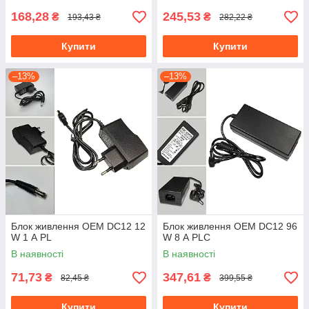
168,28
245,53
₴
₴
193,43 ₴
282,22 ₴
Купити
Купити
–13%
–13%
Блок живлення OEM DC12 12
Блок живлення OEM DC12 96
W 1 А PL
W 8 А PLC
В наявності
В наявності
71,73
347,61
₴
₴
82,45 ₴
399,55 ₴
Купити
Купити