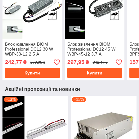
Блок живлення BIOM
Блок живлення BIOM
Бло
Professional DC12 30 W
Professional DC12 45 W
Prof
WBP-30-12 2,5 А
WBP-45-12 3,7 А
BPFS
герметичний
герметичний
герм
242,77
297,95
157
₴
₴
279,05 ₴
342,47 ₴
Купити
Купити
Акційні пропозиції та новинки
–13%
–13%