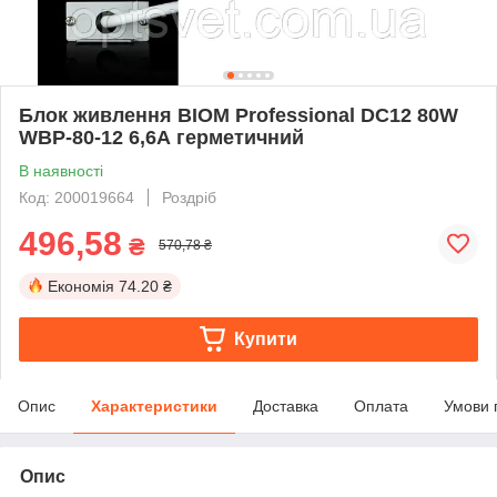
Блок живлення BIOM Professional DC12 80W
WBP-80-12 6,6А герметичний
В наявності
Код: 200019664
Роздріб
496,58
₴
570,78 ₴
Економія
74.20 ₴
Купити
Опис
Характеристики
Доставка
Оплата
Умови 
Опис