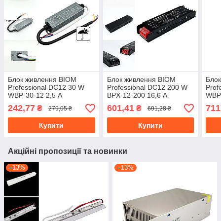
Блок живлення BIOM
Блок живлення BIOM
Бло
Professional DC12 30 W
Professional DC12 200 W
Prof
WBP-30-12 2,5 А
BPX-12-200 16,6 А
WBP-
герметичний
герм
242,77
601,41
711
₴
₴
279,05 ₴
691,28 ₴
Купити
Купити
Акційні пропозиції та новинки
–13%
–13%