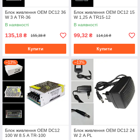
Блок живлення OEM DC12 36
Блок живлення OEM DC12 15
W 3 А TR-36
W 1,25 А TR15-12
В наявності
В наявності
135,18
99,32
₴
₴
155,38 ₴
114,16 ₴
Купити
Купити
–13%
–13%
Блок живлення OEM DC12
Блок живлення OEM DC12 24
100 W 8.5 А TR-100
W 2 А PL