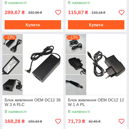
В наявності
В наявності
289,67
115,87
₴
₴
332,96 ₴
133,18 ₴
Купити
Купити
–13%
–13%
Блок живлення OEM DC12 36
Блок живлення OEM DC12 12
W 3 А PLC
W 1 А PL
В наявності
В наявності
168,28
71,73
₴
₴
193,43 ₴
82,45 ₴