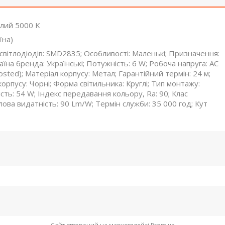
глий 5000 K
їна)
 світлодіодів: SMD2835; Особливості: Маленькі; Призначення:
раїна бренда: Українські; Потужність: 6 W; Робоча напруга: AC
osted); Матеріал корпусу: Метал; Гарантійний термін: 24 м;
корпусу: Чорні; Форма світильника: Круглі; Тип монтажу:
ість: 54 W; Індекс передавання кольору, Ra: 90; Клас
лова видатність: 90 Lm/W; Термін служби: 35 000 год; Кут