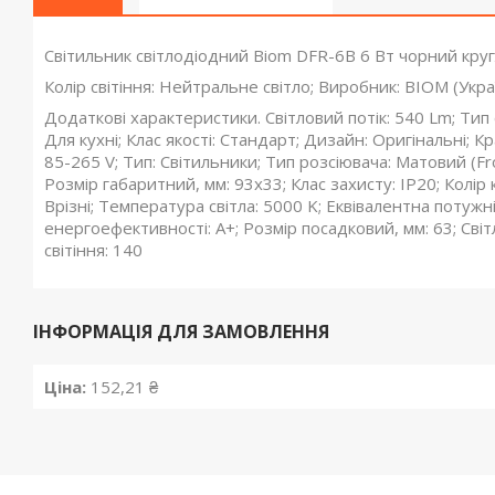
Світильник світлодіодний Biom DFR-6B 6 Вт чорний кру
Колір світіння: Нейтральне світло; Виробник: BIOM (Укра
Додаткові характеристики. Світловий потік: 540 Lm; Тип
Для кухні; Клас якості: Стандарт; Дизайн: Оригінальні; К
85-265 V; Тип: Світильники; Тип розсіювача: Матовий (Fr
Розмір габаритний, мм: 93х33; Клас захисту: IP20; Колір 
Врізні; Температура світла: 5000 K; Еквівалентна потужн
енергоефективності: A+; Розмір посадковий, мм: 63; Світ
світіння: 140
ІНФОРМАЦІЯ ДЛЯ ЗАМОВЛЕННЯ
Ціна:
152,21 ₴