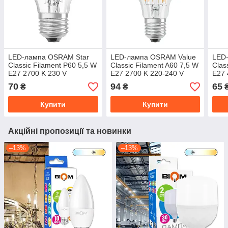
LED-лампа OSRAM Star
LED-лампа OSRAM Value
LED
Classic Filament P60 5,5 W
Classic Filament A60 7,5 W
Clas
E27 2700 K 230 V
E27 2700 K 220-240 V
E27 
(4058075434882)
(4058075288669)
(405
70
94
65
₴
₴
Купити
Купити
Акційні пропозиції та новинки
–13%
–13%