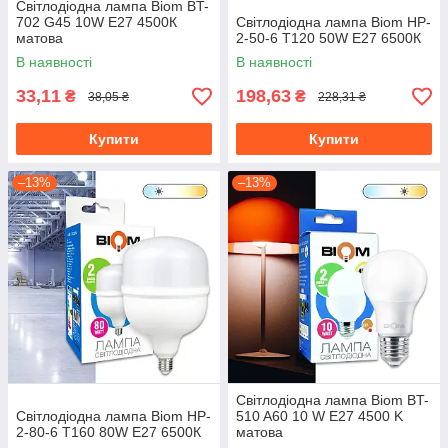
Світлодіодна лампа Biom BT-
702 G45 10W E27 4500К
Світлодіодна лампа Biom HP-
матова
2-50-6 T120 50W E27 6500К
В наявності
В наявності
33,11
198,63
₴
₴
38,05 ₴
228,31 ₴
Купити
Купити
–13%
–13%
Світлодіодна лампа Biom BT-
Світлодіодна лампа Biom HP-
510 A60 10 W E27 4500 K
2-80-6 T160 80W E27 6500К
матова