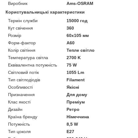
Виробник
Ams-OSRAM
Користувальницькі характеристики
Термін служби
15000 год
Кут свічення
360
Розмір
60х105 мм
Форм-фактор
A60
Колір світіння
Тепле світло
Температура світла
2700 K
Еквівалентна потужність
75 W
Світловий потік
1055 Lm
Тип світлодіодів
Filament
Особливості
Якісні
Призначення
Для дому
Клас якості
Преміум
Дизайн
Ретро
Країна бренду
Німеччина
Потужність
8,5 W
Тип цоколя
E27