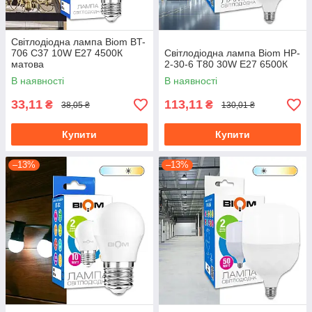
Світлодіодна лампа Biom BT-
706 C37 10W E27 4500К
Світлодіодна лампа Biom HP-
матова
2-30-6 T80 30W E27 6500К
В наявності
В наявності
33,11
113,11
₴
₴
38,05 ₴
130,01 ₴
Купити
Купити
–13%
–13%