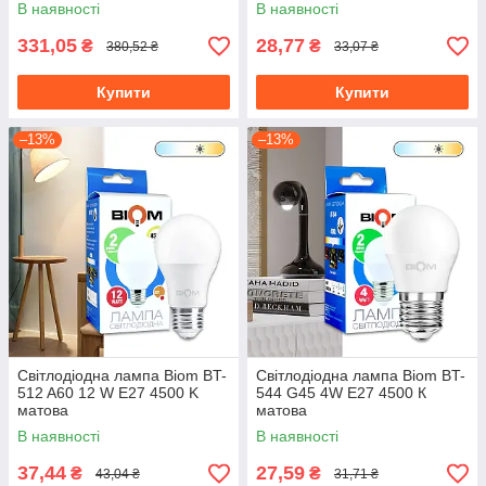
В наявності
В наявності
331,05
28,77
₴
₴
380,52 ₴
33,07 ₴
Купити
Купити
–13%
–13%
Світлодіодна лампа Biom BT-
Світлодіодна лампа Biom BT-
512 A60 12 W E27 4500 K
544 G45 4W E27 4500 К
матова
матова
В наявності
В наявності
37,44
27,59
₴
₴
43,04 ₴
31,71 ₴