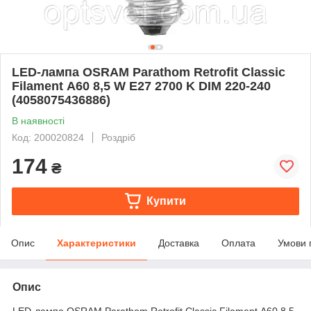
LED-лампа OSRAM Parathom Retrofit Classic
Filament А60 8,5 W E27 2700 K DIM 220-240
(4058075436886)
В наявності
Код: 200020824
Роздріб
174
₴
Купити
Опис
Характеристики
Доставка
Оплата
Умови 
Опис
LED-лампа OSRAM Parathom Retrofit Classic Filament А60 8,5