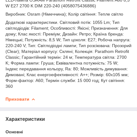
W E27 2700 K DIM 220-240 (4058075436886)
Виробник: Osram (Німеччина); Колір світіння: Тепле світло
Додаткові характеристики. Світловий потік: 1055 Lm; Тип
світлодіодів: Filament; Особливості: Якісні; Призначення: Для
дому; Клас якості: Преміум; Дизайн: Ретро; Країна бренда:
Німецькі; Потужність: 8,5 W; Тип цоколя: E27; Робоча напруга:
220-240 V; Тип: Світлодіодні лампи; Тип розсіювача: Прозорий
(Clear); Матеріал корпусу: Скляні; Колекція: Parathom Retrofit
Classic; Гарантійний термін: 24 м; Температура світла: 2700
K; Форма лампи: Груша; Еквівалентна потужність: 75 W;
Індекс передавання кольору, Ra: 80; Можливість димування:
Димовані; Клас енергоефективності: A++; Розмір: 60х105 мм;
Форм-фактор: A60; Термін служби: 15 000 год; Кут світіння:
360
Приховати
Характеристики
Основні