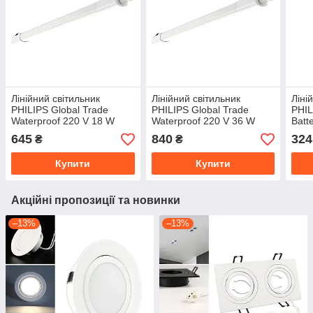
Лінійний світильник
Лінійний світильник
Ліні
PHILIPS Global Trade
PHILIPS Global Trade
PHIL
Waterproof 220 V 18 W
Waterproof 220 V 36 W
Batt
4000 K 4000 Lm L600 IP65
4000 K 4000 Lm L1200
1200
645
840
324
₴
₴
Сріблястий
IP65 Сріблястий
(911
(911401807284)
Купити
Купити
Акційні пропозиції та новинки
–13%
–13%