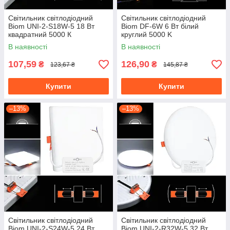
Світильник світлодіодний
Світильник світлодіодний
Biom UNI-2-S18W-5 18 Вт
Biom DF-6W 6 Вт білий
квадратний 5000 К
круглий 5000 K
В наявності
В наявності
107,59
126,90
₴
₴
123,67 ₴
145,87 ₴
Купити
Купити
–13%
–13%
Світильник світлодіодний
Світильник світлодіодний
Biom UNI-2-S24W-5 24 Вт
Biom UNI-2-R32W-5 32 Вт