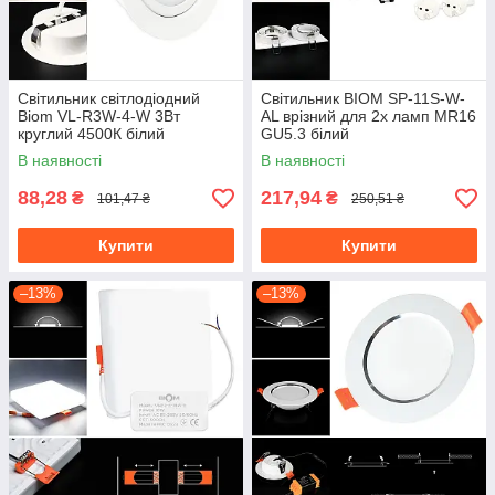
Світильник світлодіодний
Світильник BIOM SP-11S-W-
Biom VL-R3W-4-W 3Вт
AL врізний для 2х ламп MR16
круглий 4500К білий
GU5.3 білий
В наявності
В наявності
88,28
217,94
₴
₴
101,47 ₴
250,51 ₴
Купити
Купити
–13%
–13%