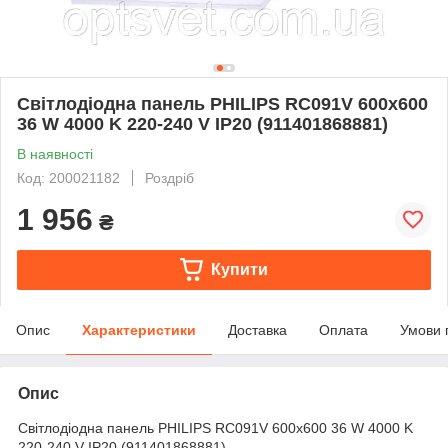
Світлодіодна панель PHILIPS RC091V 600х600
36 W 4000 K 220-240 V IP20 (911401868881)
В наявності
Код: 200021182
Роздріб
1 956
₴
Купити
Опис
Характеристики
Доставка
Оплата
Умови 
Опис
Світлодіодна панель PHILIPS RC091V 600х600 36 W 4000 K
220-240 V IP20 (911401868881)