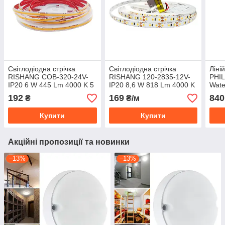
Світлодіодна стрічка
Світлодіодна стрічка
Ліні
RISHANG COB-320-24V-
RISHANG 120-2835-12V-
PHIL
IP20 6 W 445 Lm 4000 K 5
IP20 8,6 W 818 Lm 4000 K
Wate
м (RM0501EC-A-NW)
5 м (RN08C0TA-B-NW)
4000
192
169
840
₴
₴/м
IP65
Купити
Купити
Акційні пропозиції та новинки
–13%
–13%