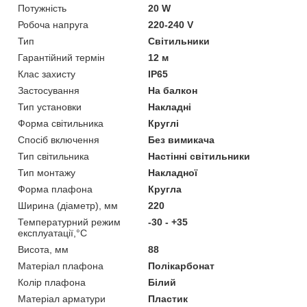
Потужність
20 W
Робоча напруга
220-240 V
Тип
Світильники
Гарантійний термін
12 м
Клас захисту
IP65
Застосування
На балкон
Тип установки
Накладні
Форма світильника
Круглі
Спосіб включення
Без вимикача
Тип світильника
Настінні світильники
Тип монтажу
Накладної
Форма плафона
Кругла
Ширина (діаметр), мм
220
Температурний режим
-30 - +35
експлуатації,°С
Висота, мм
88
Матеріал плафона
Полікарбонат
Колір плафона
Білий
Матеріал арматури
Пластик