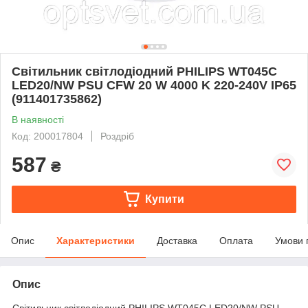
Світильник світлодіодний PHILIPS WT045C
LED20/NW PSU CFW 20 W 4000 K 220-240V IP65
(911401735862)
В наявності
Код: 200017804
Роздріб
587
₴
Купити
Опис
Характеристики
Доставка
Оплата
Умови 
Опис
Світильник світлодіодний PHILIPS WT045C LED20/NW PSU