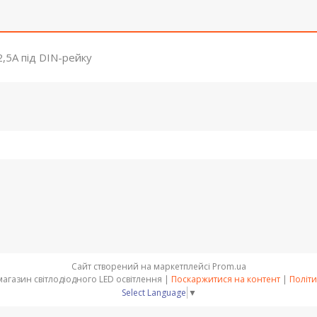
,5A під DIN-рейку
Сайт створений на маркетплейсі
Prom.ua
OPTSVET - інтернет магазин світлодіодного LED освітлення |
Поскаржитися на контент
|
Політи
Select Language
▼