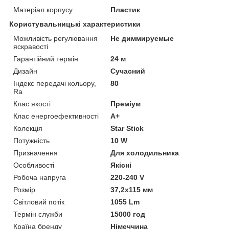
Матеріал корпусу
Пластик
Користувальницькі характеристики
Можливість регулювання
Не диммируемые
яскравості
Гарантійний термін
24 м
Дизайн
Сучасний
Індекс передачі кольору,
80
Ra
Клас якості
Преміум
Клас енергоефективності
A+
Колекція
Star Stick
Потужність
10 W
Призначення
Для холодильника
Особливості
Якісні
Робоча напруга
220-240 V
Розмір
37,2х115 мм
Світловий потік
1055 Lm
Термін служби
15000 год
Країна бренду
Німеччина