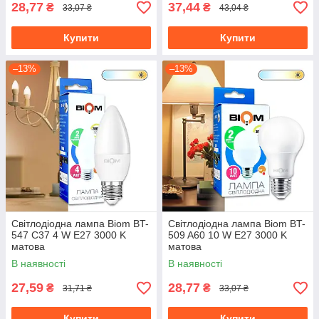
28,77
37,44
₴
₴
33,07 ₴
43,04 ₴
Купити
Купити
–13%
–13%
Світлодіодна лампа Biom BT-
Світлодіодна лампа Biom BT-
547 C37 4 W E27 3000 K
509 A60 10 W E27 3000 K
матова
матова
В наявності
В наявності
27,59
28,77
₴
₴
31,71 ₴
33,07 ₴
Купити
Купити