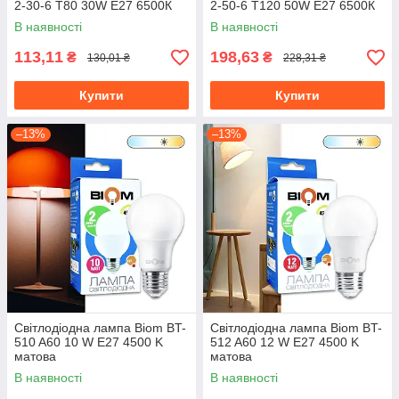
2-30-6 T80 30W E27 6500К
2-50-6 T120 50W E27 6500К
В наявності
В наявності
113,11
198,63
₴
₴
130,01 ₴
228,31 ₴
Купити
Купити
–13%
–13%
Світлодіодна лампа Biom BT-
Світлодіодна лампа Biom BT-
510 A60 10 W E27 4500 K
512 A60 12 W E27 4500 K
матова
матова
В наявності
В наявності