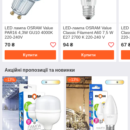
LED лампа OSRAM Value
LED-лампа OSRAM Value
LED
PAR16 4,3W GU10 4000K
Classic Filament A60 7,5 W
Clas
220-240V
E27 2700 K 220-240 V
220
(4058075055155)
(4058075288669)
(405
70
94
67
₴
₴
Купити
Купити
Акційні пропозиції та новинки
–13%
–13%