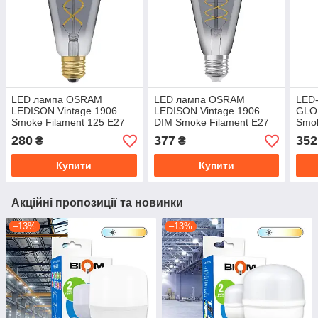
LED лампа OSRAM
LED лампа OSRAM
LED
LEDISON Vintage 1906
LEDISON Vintage 1906
GLOB
Smoke Filament 125 E27
DIM Smoke Filament E27
Smok
4W 140lm 1800K 230V
7,8W 360lm 1800K 230V
100 
280
377
352
₴
₴
(4099854091315)
(4099854090981)
(405
Купити
Купити
Акційні пропозиції та новинки
–13%
–13%