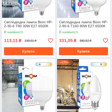
Світлодіодна лампа Biom HP-
Світлодіодна лампа Biom HP-
2-30-6 T80 30W E27 6500К
2-80-6 T160 80W E27 6500К
В наявності
В наявності
113,11
331,05
₴
₴
130,01 ₴
380,52 ₴
Купити
Купити
–13%
–13%