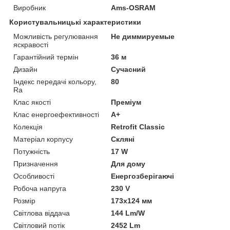
Виробник
Ams-OSRAM
Користувальницькі характеристики
Можливість регулювання
Не диммируемые
яскравості
Гарантійний термін
36 м
Дизайн
Сучасний
Індекс передачі кольору,
80
Ra
Клас якості
Преміум
Клас енергоефективності
A+
Колекція
Retrofit Classic
Матеріал корпусу
Скляні
Потужність
17 W
Призначення
Для дому
Особливості
Енергозберігаючі
Робоча напруга
230 V
Розмір
173х124 мм
Світлова віддача
144 Lm/W
Світловий потік
2452 Lm