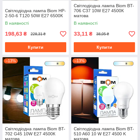
Світлодіодна лампа Biom BT-
Світлодіодна лампа Biom HP-
706 C37 10W E27 4500К
2-50-6 T120 50W E27 6500К
матова
В наявності
В наявності
198,63
33,11
₴
₴
228,31 ₴
38,05 ₴
Купити
Купити
–13%
–13%
Світлодіодна лампа Biom BT-
Світлодіодна лампа Biom BT-
702 G45 10W E27 4500К
510 A60 10 W E27 4500 K
матова
матова