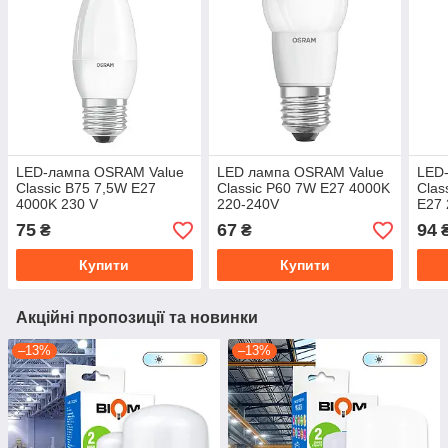
LED-лампа OSRAM Value
LED лампа OSRAM Value
LED
Classic B75 7,5W E27
Classic P60 7W E27 4000K
Clas
4000K 230 V
220-240V
E27 
(4058075623866)
(4058075624139)
(405
75
67
94
₴
₴
Купити
Купити
Акційні пропозиції та новинки
–13%
–13%