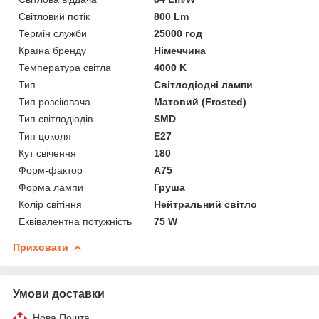
Світловий потік
800 Lm
Термін служби
25000 год
Країна бренду
Німеччина
Температура світла
4000 K
Тип
Світлодіодні лампи
Тип розсіювача
Матовий (Frosted)
Тип світлодіодів
SMD
Тип цоколя
E27
Кут свічення
180
Форм-фактор
A75
Форма лампи
Груша
Колір світіння
Нейтральний світло
Еквівалентна потужність
75 W
Приховати
Умови доставки
Нова Пошта