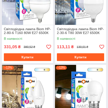
Світлодіодна лампа Biom HP-
Світлодіодна лампа Biom HP-
2-80-6 T160 80W E27 6500К
2-30-6 T80 30W E27 6500К
В наявності
В наявності
331,05
113,11
₴
₴
380,52 ₴
130,01 ₴
Купити
Купити
–13%
–13%