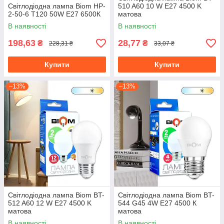
Світлодіодна лампа Biom HP-
510 A60 10 W E27 4500 K
2-50-6 T120 50W E27 6500К
матова
В наявності
В наявності
198,63
28,77
₴
₴
228,31 ₴
33,07 ₴
Купити
Купити
–13%
–13%
Світлодіодна лампа Biom BT-
Світлодіодна лампа Biom BT-
512 A60 12 W E27 4500 K
544 G45 4W E27 4500 К
матова
матова
В наявності
В наявності