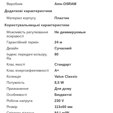
Виробник
Ams-OSRAM
Додаткові характеристики
Матеріал корпусу
Пластик
Користувальницькі характеристики
Можливість регулювання
Не диммируемые
яскравості
Гарантійний термін
24 м
Дизайн
Сучасний
Індекс передачі кольору,
80
Ra
Клас якості
Стандарт
Клас енергоефективності
A+
Колекція
Value Classic
Потужність
8,5 W
Призначення
Для дому
Особливості
Бюджетні
Робоча напруга
230 V
Розмір
113х60 мм
Світлова віддача
84 Lm/W