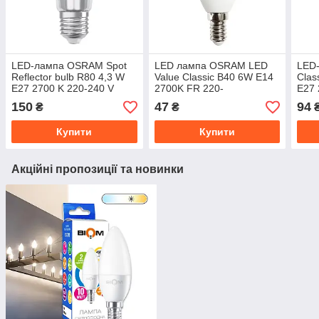
LED-лампа OSRAM Spot
LED лампа OSRAM LED
LED
Reflector bulb R80 4,3 W
Value Classic B40 6W E14
Clas
E27 2700 K 220-240 V
2700K FR 220-
E27 
(4058075433304)
240V(4052899326453)
(405
150
47
94
₴
₴
Купити
Купити
Акційні пропозиції та новинки