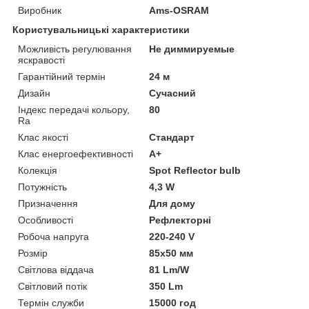
Виробник
Ams-OSRAM
Користувальницькі характеристики
Можливість регулювання
Не диммируемые
яскравості
Гарантійний термін
24 м
Дизайн
Сучасний
Індекс передачі кольору,
80
Ra
Клас якості
Стандарт
Клас енергоефективності
A+
Колекція
Spot Reflector bulb
Потужність
4,3 W
Призначення
Для дому
Особливості
Рефлекторні
Робоча напруга
220-240 V
Розмір
85х50 мм
Світлова віддача
81 Lm/W
Світловий потік
350 Lm
Термін служби
15000 год