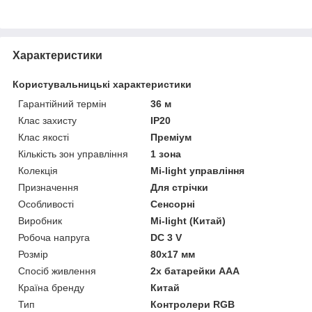
Характеристики
Користувальницькі характеристики
Гарантійний термін
36 м
Клас захисту
IP20
Клас якості
Преміум
Кількість зон управління
1 зона
Колекція
Mi-light управління
Призначення
Для стрічки
Особливості
Сенсорні
Виробник
Mi-light (Китай)
Робоча напруга
DC 3 V
Розмір
80х17 мм
Спосіб живлення
2х батарейки ААА
Країна бренду
Китай
Тип
Контролери RGB