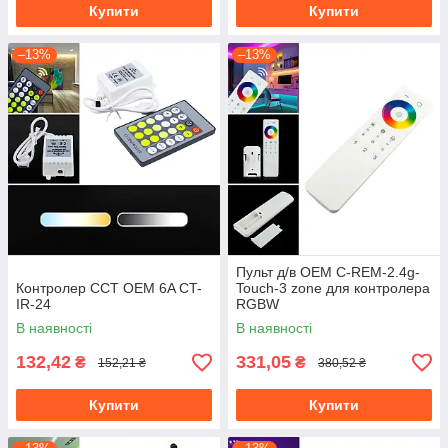
Купити
Купити
–13%
–13%
Пульт д/в OEM C-REM-2.4g-
Контролер CCT OEM 6A CT-
Touch-3 zone для контролера
IR-24
RGBW
В наявності
В наявності
132,42
331,05
₴
₴
152,21 ₴
380,52 ₴
Купити
Купити