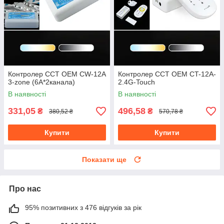
Контролер CCT OEM CW-12A
Контролер CCT OEM CT-12A-
3-zone (6A*2канала)
2.4G-Touch
В наявності
В наявності
331,05
496,58
₴
₴
380,52 ₴
570,78 ₴
Купити
Купити
Показати ще
Про нас
95% позитивних з 476 відгуків за рік