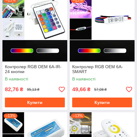
–13%
–13%
Контролер RGB OEM 6А-IR-
Контролер RGB OEM 6А-
24 кнопки
SMART
В наявності
В наявності
82,76
49,66
₴
₴
95,13 ₴
57,08 ₴
Купити
Купити
–13%
–13%