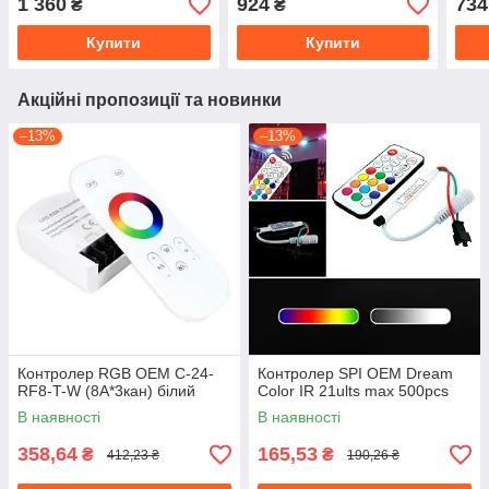
1 360
924
734
₴
₴
Купити
Купити
Акційні пропозиції та новинки
–13%
–13%
Контролер RGB OEM C-24-
Контролер SPI OEM Dream
RF8-T-W (8A*3кан) білий
Color IR 21ults max 500pcs
В наявності
В наявності
358,64
165,53
₴
₴
412,23 ₴
190,26 ₴