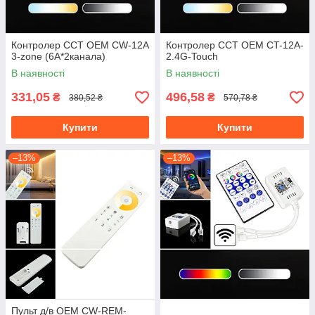
Контролер CCT OEM CW-12A
Контролер CCT OEM CT-12A-
3-zone (6A*2канала)
2.4G-Touch
В наявності
В наявності
331,05
496,58
₴
₴
380,52 ₴
570,78 ₴
Купити
Купити
–13%
–13%
Пульт д/в OEM CW-REM-