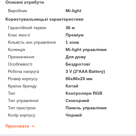
Основні атрибути
Виробник
Mi-light
Користувальницькі характеристики
Гарантійний термін
36 м
Клас якості
Преміум
Кількість зон управління
1 зона
Колекція
Mi-light управління
Призначення
Для дому
Особливості
Бездротові
Робоча напруга
3 V (2*AAA Battery)
Розмір корпусу
86х86х20 мм
Країна бренду
Китай
Тип
Контролери RGB
Тип управління
Сенсорний
Тип пристрою
Панель управління
Колір корпусу
Чорний
Приховати