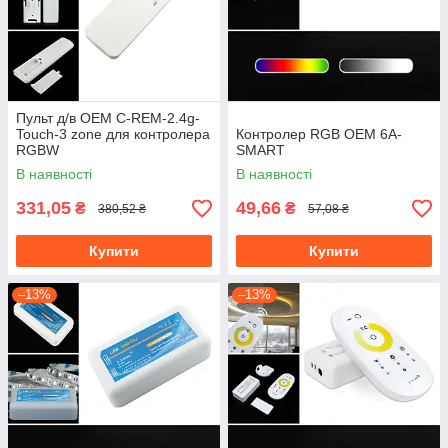
Пульт д/в OEM C-REM-2.4g-
Touch-3 zone для контролера
Контролер RGB OEM 6А-
RGBW
SMART
В наявності
В наявності
331,05
49,66
₴
₴
380,52 ₴
57,08 ₴
Купити
Купити
–13%
–13%