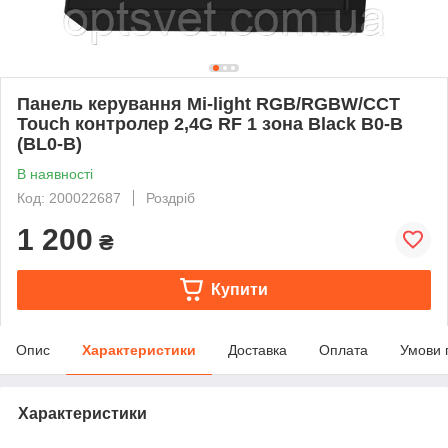
Панель керування Mi-light RGB/RGBW/CCT
Touch контролер 2,4G RF 1 зона Black B0-B
(BL0-B)
В наявності
Код: 200022687
Роздріб
1 200
₴
Купити
Опис
Характеристики
Доставка
Оплата
Умови 
Характеристики