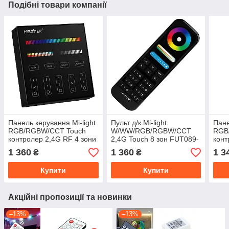
Подібні товари компанії
Панель керування Mi-light
Пульт д/к Mi-light
Пане
RGB/RGBW/CCT Touch
W/WW/RGB/RGBW/CCT
RGB
контролер 2,4G RF 4 зони
2,4G Touch 8 зон FUT089-
конт
Black B4-В (BL4B)
B (RL089-B)
P3 (
1 360
1 360
1 3
₴
₴
Купити
Купити
Акційні пропозиції та новинки
–13%
–13%