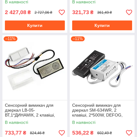
В наявності
В наявності
радіо/РЕЛЕ
2 427,08
321,73
₴
₴
2 727,06 ₴
361,49 ₴
Купити
Купити
–11%
–11%
Сенсорний вимикач для
Сенсорний вимикач для
дзеркал LB-05-
дзеркал SM-634WR, 2
ВТ,1*ДИНАМІК, 2 клавіші,
клавіші, 2*500W, DEFOG,
1*65 W, bluetooth, dimmer,
DC220V
В наявності
В наявності
DC12-24V
733,77
536,22
₴
₴
824,46 ₴
602,49 ₴