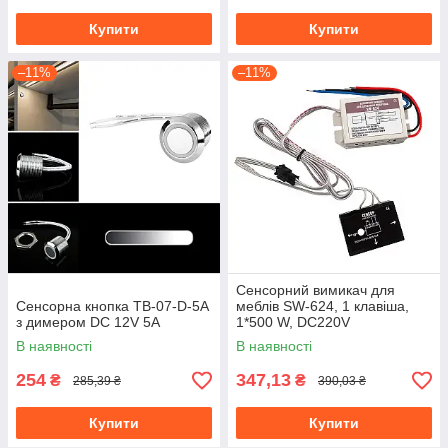
Купити
Купити
–11%
–11%
Сенсорний вимикач для
Сенсорна кнопка TB-07-D-5A
меблів SW-624, 1 клавіша,
з димером DC 12V 5A
1*500 W, DC220V
В наявності
В наявності
254
347,13
₴
₴
285,39 ₴
390,03 ₴
Купити
Купити