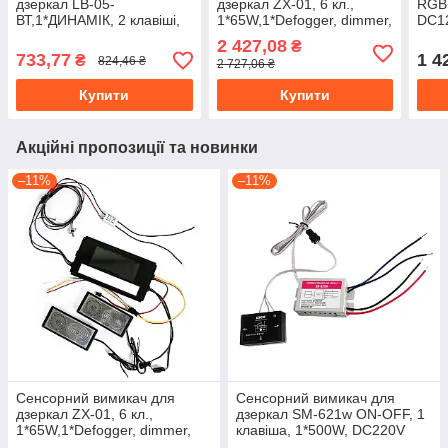
дзеркал LB-05-
дзеркал ZX-01, 6 кл.,
RGB
ВТ,1*ДИНАМІК, 2 клавіші,
1*65W,1*Defogger, dimmer,
DC12
1*65 W, bluetooth, dimmer,
BT, DC12-24V/2
RF 2
2 427,08
₴
DC12-24V
колонки/FM-радіо/РЕЛЕ
733,77
1 4
₴
824,46 ₴
2 727,06 ₴
Купити
Купити
Акційні пропозиції та новинки
–11%
–11%
Сенсорний вимикач для
Сенсорний вимикач для
дзеркал ZX-01, 6 кл.,
дзеркал SM-621w ON-OFF, 1
1*65W,1*Defogger, dimmer,
клавіша, 1*500W, DC220V
BT, DC12-24V/2 колонки/FM-