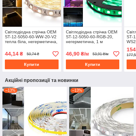
Світлодіодна стрічка OEM
Світлодіодна стрічка OEM
Світ
ST-12-5050-60-WW-20-V2
ST-12-5050-60-RGB-20,
ST-1
тепла біла, негерметична,
негерметична, 1 м
WS28
1 м
м
154
44,14
46,90
₴
₴/м
50,74 ₴
53,91 ₴/м
177,5
Купити
Купити
Акційні пропозиції та новинки
–13%
–13%