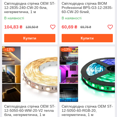
Світлодіодна стрічка OEM ST-
Світлодіодна стрічка BIOM
12-2835-240-CW-20 біла,
Professional BPS-G3-12-2835-
негерметична, 1 м
60-CW-20 білий,
негерметична, 1 м
В наявності
В наявності
104,83
60,69
₴
₴
120,50 ₴
69,76 ₴
Купити
Купити
–13%
–13%
Світлодіодна стрічка OEM ST-
Світлодіодна стрічка OEM ST-
12-5050-60-WW-20-V2 тепла
12-5050-60-RGB-20,
біла, негерметична, 1 м
негерметична, 1 м