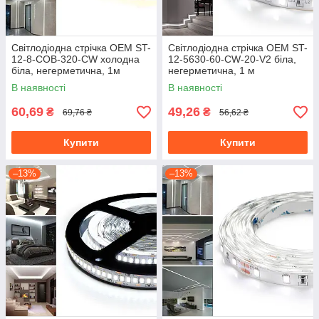
Світлодіодна стрічка OEM ST-
Світлодіодна стрічка OEM ST-
12-8-COB-320-СW холодна
12-5630-60-CW-20-V2 біла,
біла, негерметична, 1м
негерметична, 1 м
В наявності
В наявності
60,69
49,26
₴
₴
69,76 ₴
56,62 ₴
Купити
Купити
–13%
–13%