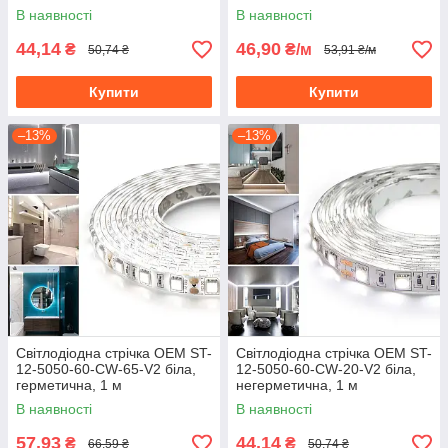
В наявності
В наявності
44,14
46,90
₴
₴/м
50,74 ₴
53,91 ₴/м
Купити
Купити
–13%
–13%
Світлодіодна стрічка OEM ST-
Світлодіодна стрічка OEM ST-
12-5050-60-CW-65-V2 біла,
12-5050-60-CW-20-V2 біла,
герметична, 1 м
негерметична, 1 м
В наявності
В наявності
57,93
44,14
₴
₴
66,59 ₴
50,74 ₴