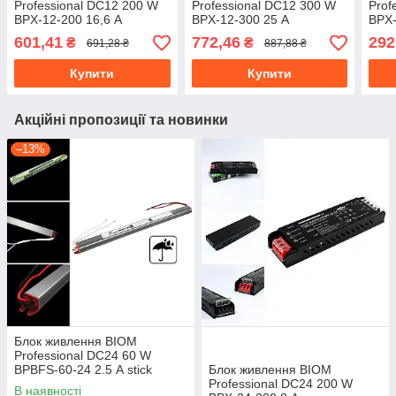
Professional DC12 200 W
Professional DC12 300 W
Prof
BPX-12-200 16,6 А
BPX-12-300 25 А
BPX-
601,41
772,46
292
₴
₴
691,28 ₴
887,88 ₴
Купити
Купити
Акційні пропозиції та новинки
–13%
Блок живлення BIOM
Professional DC24 60 W
BPBFS-60-24 2.5 А stick
Блок живлення BIOM
герметичний
Professional DC24 200 W
В наявності