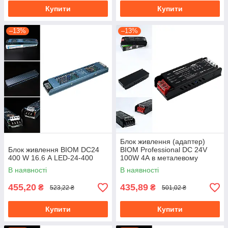
Купити
Купити
–13%
–13%
Блок живлення (адаптер)
Блок живлення BIOM DC24
BIOM Professional DC 24V
400 W 16.6 А LED-24-400
100W 4А в металевому
корпусі (BPX-24-100)
В наявності
В наявності
455,20
435,89
₴
₴
523,22 ₴
501,02 ₴
Купити
Купити