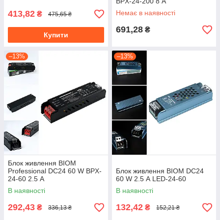
BPX-24-200 8 А
413,82
Немає в наявності
₴
475,65 ₴
691,28
₴
Купити
–13%
–13%
Блок живлення BIOM
Professional DC24 60 W BPX-
Блок живлення BIOM DC24
24-60 2.5 А
60 W 2.5 А LED-24-60
В наявності
В наявності
292,43
132,42
₴
₴
336,13 ₴
152,21 ₴