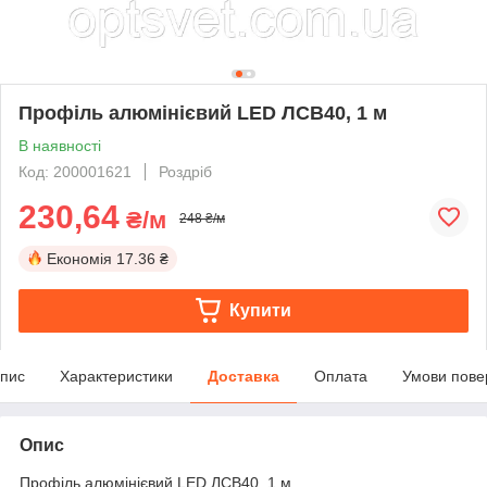
Профіль алюмінієвий LED ЛСВ40, 1 м
В наявності
Код: 200001621
Роздріб
230,64
₴/м
248 ₴/м
Економія
17.36 ₴
Купити
пис
Характеристики
Доставка
Оплата
Умови пове
Опис
Профіль алюмінієвий LED ЛСВ40, 1 м