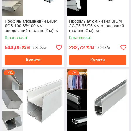
Профіль алюмінієвий BIOM
Профіль алюмінієвий BIOM
ЛСВ-100 35*100 мм
ЛС-75 35*75 мм анодований
анодований (палиця 2 м), м
(палиця 2 м), м
В наявності
В наявності
544,05
282,72
₴/м
₴/м
585 ₴/м
304 ₴/м
Купити
Купити
–7%
–7%