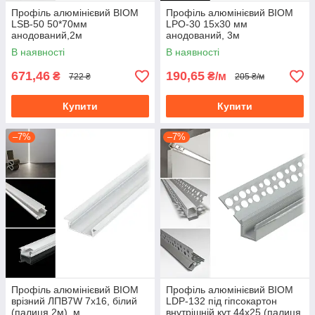
Профіль алюмінієвий BIOM
Профіль алюмінієвий BIOM
LSB-50 50*70мм
LPO-30 15х30 мм
анодований,2м
анодований, 3м
В наявності
В наявності
671,46
190,65
₴
₴/м
722 ₴
205 ₴/м
Купити
Купити
–7%
–7%
Профіль алюмінієвий BIOM
Профіль алюмінієвий BIOM
врізний ЛПВ7W 7х16, білий
LDP-132 під гіпсокартон
(палиця 2м), м
внутрішній кут 44х25 (палиця