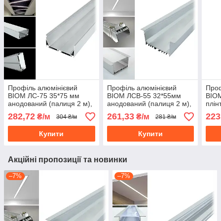
Профіль алюмінієвий
Профіль алюмінієвий
Проф
BIOM ЛС-75 35*75 мм
BIOM ЛСВ-55 32*55мм
BIO
анодований (палиця 2 м),
анодований (палиця 2 м),
плін
м
м
м), 
282,72
261,33
223
₴/м
₴/м
304 ₴/м
281 ₴/м
Купити
Купити
Акційні пропозиції та новинки
–7%
–7%