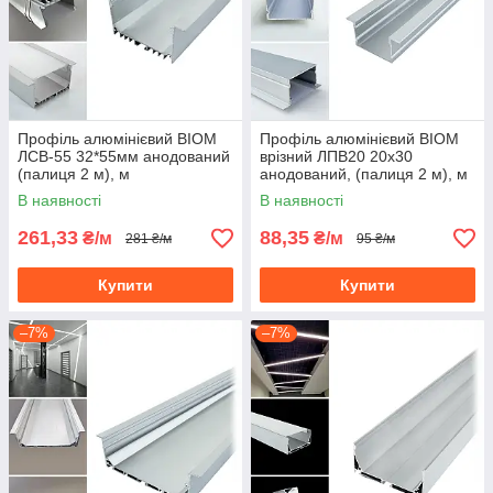
Профіль алюмінієвий BIOM
Профіль алюмінієвий BIOM
ЛСВ-55 32*55мм анодований
врізний ЛПВ20 20х30
(палиця 2 м), м
анодований, (палиця 2 м), м
В наявності
В наявності
261,33
88,35
₴/м
₴/м
281 ₴/м
95 ₴/м
Купити
Купити
–7%
–7%