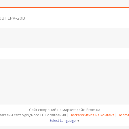
0B і LPV-20B
Сайт створений на маркетплейсі
Prom.ua
OPTSVET - інтернет магазин світлодіодного LED освітлення |
Поскаржитися на контент
|
Політи
Select Language
▼