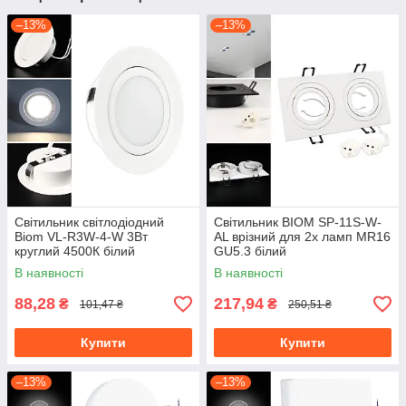
–13%
–13%
Світильник світлодіодний
Світильник BIOM SP-11S-W-
Biom VL-R3W-4-W 3Вт
AL врізний для 2х ламп MR16
круглий 4500К білий
GU5.3 білий
В наявності
В наявності
88,28
217,94
₴
₴
101,47 ₴
250,51 ₴
Купити
Купити
–13%
–13%