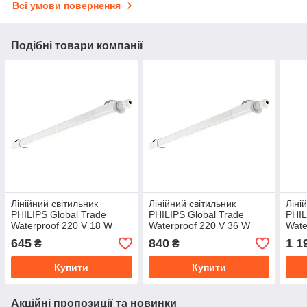
Всі умови повернення
Подібні товари компанії
Лінійний світильник
Лінійний світильник
Ліні
PHILIPS Global Trade
PHILIPS Global Trade
PHIL
Waterproof 220 V 18 W
Waterproof 220 V 36 W
Wate
4000 K 4000 Lm L600 IP65
4000 K 4000 Lm L1200
4000
645
840
1 1
₴
₴
Сріблястий
IP65 Сріблястий
IP65
(911401807284)
Купити
Купити
Акційні пропозиції та новинки