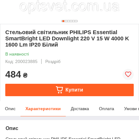
Стельовий світильник PHILIPS Essential
SmartBright LED Downlight 220 V 15 W 4000 K
1600 Lm IP20 Білий
В наявності
Код: 200023885
Роздріб
484
₴
Купити
Опис
Характеристики
Доставка
Оплата
Умови 
Опис
Стельовий світильник PHILIPS Essential SmartBright LED