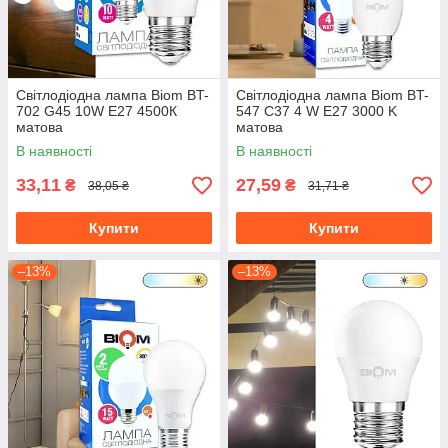
Світлодіодна лампа Biom BT-
Світлодіодна лампа Biom BT-
702 G45 10W E27 4500К
547 C37 4 W E27 3000 K
матова
матова
В наявності
В наявності
33,11
27,59
₴
₴
38,05 ₴
31,71 ₴
Купити
Купити
–13%
–13%