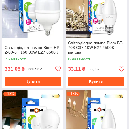
Світлодіодна лампа Biom BT-
Світлодіодна лампа Biom HP-
706 C37 10W E27 4500К
2-80-6 T160 80W E27 6500К
матова
В наявності
В наявності
331,05
33,11
₴
₴
380,52 ₴
38,05 ₴
Купити
Купити
–13%
–13%