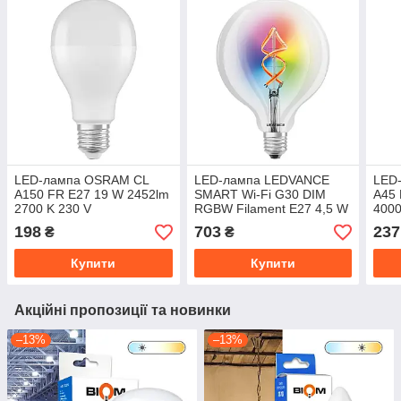
LED-лампа OSRAM CL
LED-лампа LEDVANCE
LED
A150 FR E27 19 W 2452lm
SMART Wi-Fi G30 DIM
A45 
2700 K 230 V
RGBW Filament E27 4,5 W
4000
(4058075245976)
300 lm 2700 К 230 V
(405
198
703
237
₴
₴
(4058075609938)
Купити
Купити
Акційні пропозиції та новинки
–13%
–13%