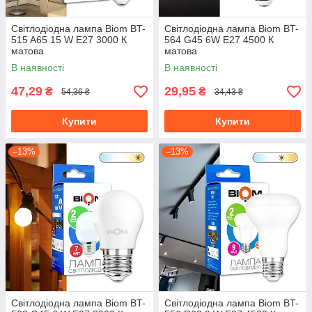
Світлодіодна лампа Biom BT-
Світлодіодна лампа Biom BT-
515 A65 15 W E27 3000 К
564 G45 6W E27 4500 К
матова
матова
В наявності
В наявності
47,29
29,95
₴
₴
54,36 ₴
34,43 ₴
Купити
Купити
–13%
–13%
Світлодіодна лампа Biom BT-
Світлодіодна лампа Biom BT-