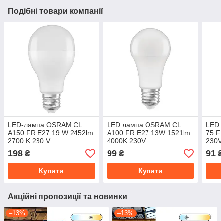
Подібні товари компанії
LED-лампа OSRAM CL
LED лампа OSRAM CL
LED
A150 FR E27 19 W 2452lm
A100 FR E27 13W 1521lm
75 F
2700 K 230 V
4000K 230V
230V
(4058075245976)
(4058075304253)
198
99
91
₴
₴
Купити
Купити
Акційні пропозиції та новинки
–13%
–13%