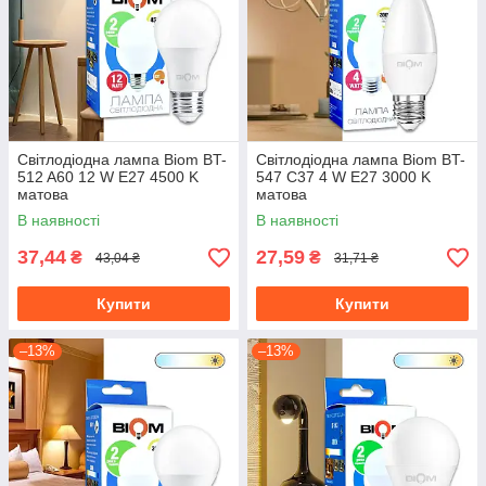
Світлодіодна лампа Biom BT-
Світлодіодна лампа Biom BT-
512 A60 12 W E27 4500 K
547 C37 4 W E27 3000 K
матова
матова
В наявності
В наявності
37,44
27,59
₴
₴
43,04 ₴
31,71 ₴
Купити
Купити
–13%
–13%