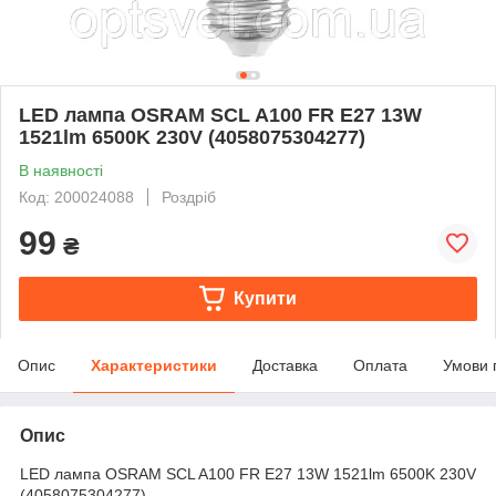
LED лампа OSRAM SCL A100 FR E27 13W
1521lm 6500K 230V (4058075304277)
В наявності
Код: 200024088
Роздріб
99
₴
Купити
Опис
Характеристики
Доставка
Оплата
Умови 
Опис
LED лампа OSRAM SCL A100 FR E27 13W 1521lm 6500K 230V
(4058075304277)