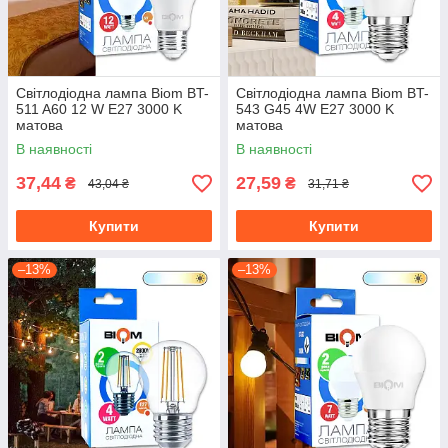
Світлодіодна лампа Biom BT-
Світлодіодна лампа Biom BT-
511 A60 12 W E27 3000 K
543 G45 4W E27 3000 K
матова
матова
В наявності
В наявності
37,44
27,59
₴
₴
43,04 ₴
31,71 ₴
Купити
Купити
–13%
–13%