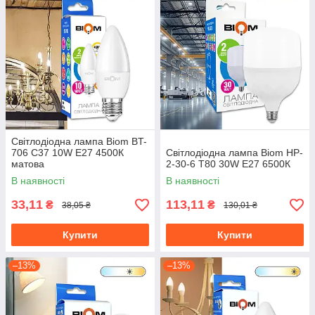
Світлодіодна лампа Biom BT-
706 C37 10W E27 4500К
Світлодіодна лампа Biom HP-
матова
2-30-6 T80 30W E27 6500К
В наявності
В наявності
33,11
113,11
₴
₴
38,05 ₴
130,01 ₴
Купити
Купити
–13%
–13%