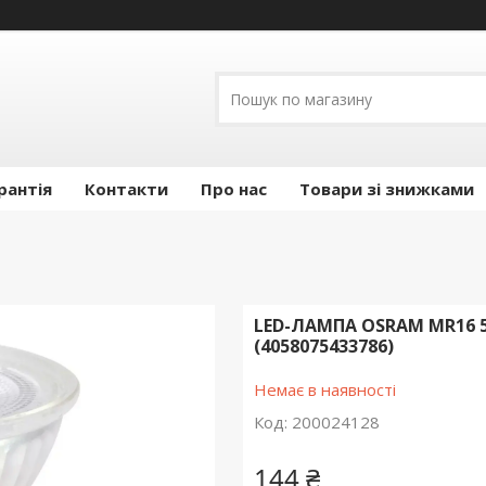
рантія
Контакти
Про нас
Товари зі знижками
LED-ЛАМПА OSRAM MR16 50 
(4058075433786)
Немає в наявності
Код:
200024128
144 ₴