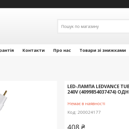
рантія
Контакти
Про нас
Товари зі знижками
LED-ЛАМПА LEDVANCE TUBE 
240V (4099854037474) 
Немає в наявності
Код:
200024177
408 ₴