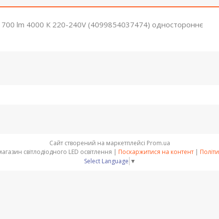
700 lm 4000 К 220-240V (4099854037474) одностороннє
Сайт створений на маркетплейсі
Prom.ua
OPTSVET - інтернет магазин світлодіодного LED освітлення |
Поскаржитися на контент
|
Політи
Select Language
▼