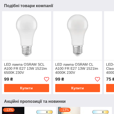
Подібні товари компанії
LED лампа OSRAM SCL
LED лампа OSRAM CL
LED
A100 FR E27 13W 1521lm
A100 FR E27 13W 1521lm
Clas
6500K 230V
4000K 230V
4000
(4058075304277)
(4058075304253)
(405
99
99
75
₴
₴
Купити
Купити
Акційні пропозиції та новинки
–13%
–13%