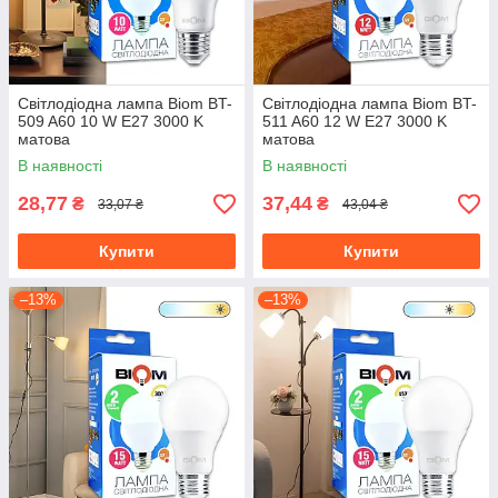
Світлодіодна лампа Biom BT-
Світлодіодна лампа Biom BT-
509 A60 10 W E27 3000 K
511 A60 12 W E27 3000 K
матова
матова
В наявності
В наявності
28,77
37,44
₴
₴
33,07 ₴
43,04 ₴
Купити
Купити
–13%
–13%