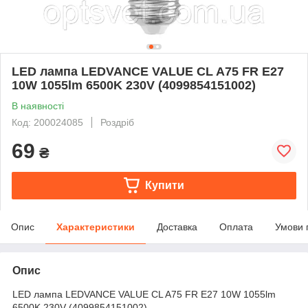
LED лампа LEDVANCE VALUE CL A75 FR E27
10W 1055lm 6500K 230V (4099854151002)
В наявності
Код: 200024085
Роздріб
69
₴
Купити
Опис
Характеристики
Доставка
Оплата
Умови 
Опис
LED лампа LEDVANCE VALUE CL A75 FR E27 10W 1055lm
6500K 230V (4099854151002)