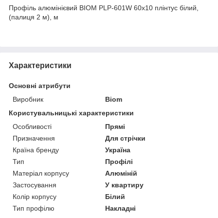
Профіль алюмінієвий BIOM PLP-601W 60х10 плінтус білий,
(палиця 2 м), м
Характеристики
Основні атрибути
Виробник
Biom
Користувальницькі характеристики
Особливості
Прямі
Призначення
Для стрічки
Країна бренду
Україна
Тип
Профілі
Матеріал корпусу
Алюміній
Застосування
У квартиру
Колір корпусу
Білий
Тип профілю
Накладні