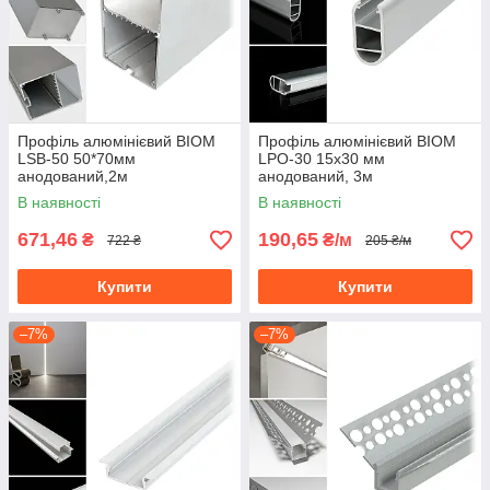
Профіль алюмінієвий BIOM
Профіль алюмінієвий BIOM
LSB-50 50*70мм
LPO-30 15х30 мм
анодований,2м
анодований, 3м
В наявності
В наявності
671,46
190,65
₴
₴/м
722 ₴
205 ₴/м
Купити
Купити
–7%
–7%