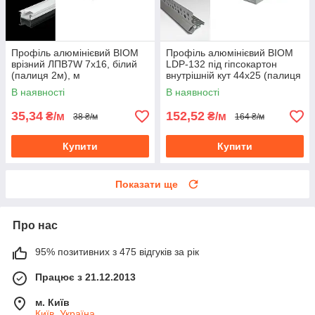
Профіль алюмінієвий BIOM
Профіль алюмінієвий BIOM
врізний ЛПВ7W 7х16, білий
LDP-132 під гіпсокартон
(палиця 2м), м
внутрішній кут 44х25 (палиця
2м), м
В наявності
В наявності
35,34
152,52
₴/м
₴/м
38 ₴/м
164 ₴/м
Купити
Купити
Показати ще
Про нас
95% позитивних з 475 відгуків за рік
Працює з 21.12.2013
м. Київ
Київ, Україна