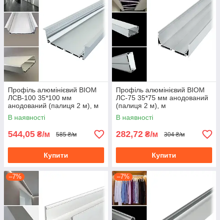
Профіль алюмінієвий BIOM
Профіль алюмінієвий BIOM
ЛСВ-100 35*100 мм
ЛС-75 35*75 мм анодований
анодований (палиця 2 м), м
(палиця 2 м), м
В наявності
В наявності
544,05
282,72
₴/м
₴/м
585 ₴/м
304 ₴/м
Купити
Купити
–7%
–7%