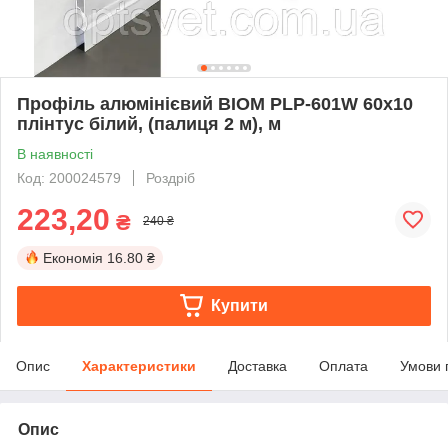
Профіль алюмінієвий BIOM PLP-601W 60х10
плінтус білий, (палиця 2 м), м
В наявності
Код: 200024579
Роздріб
223,20
₴
240 ₴
Економія
16.80 ₴
Купити
Опис
Характеристики
Доставка
Оплата
Умови 
Опис