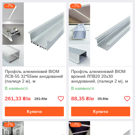
–7%
–7%
Профіль алюмінієвий BIOM
Профіль алюмінієвий BIOM
ЛСВ-55 32*55мм анодований
врізний ЛПВ20 20х30
(палиця 2 м), м
анодований, (палиця 2 м), м
В наявності
В наявності
261,33
88,35
₴/м
₴/м
281 ₴/м
95 ₴/м
Купити
Купити
–7%
–7%