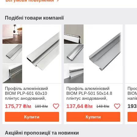
Подібні товари компанії
Профіль алюмінієвий
Профіль алюмінієвий
Проф
BIOM PLP-601 60х10
BIOM PLP-501 50х14.8
BIO
плінтус анодований,
плінтус анодований,
напі
(палиця 2 м), м
(палиця 2 м), м
(пал
175,77
137,64
193
₴/м
₴/м
189 ₴/м
148 ₴/м
Купити
Купити
Акційні пропозиції та новинки