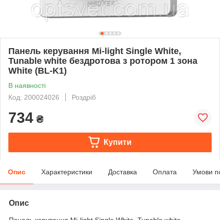
Панель керування Mi-light Single White,
Tunable white бездротова з ротором 1 зона
White (BL-K1)
В наявності
Код: 200024026
Роздріб
734
₴
Купити
Опис
Характеристики
Доставка
Оплата
Умови п
Опис
Панель керування Mi-light Single White, Tunable white