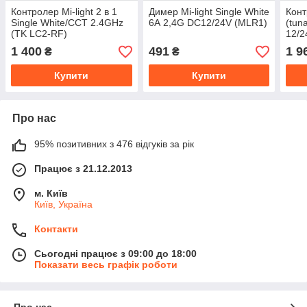
Контролер Mi-light 2 в 1
Димер Mi-light Single White
Конт
Single White/CCT 2.4GHz
6А 2,4G DC12/24V (MLR1)
(tun
(TK LC2-RF)
12/2
FI,
1 400
491
1 9
₴
₴
WB5
Купити
Купити
Про нас
95% позитивних з 476 відгуків за рік
Працює з 21.12.2013
м. Київ
Київ, Україна
Контакти
Сьогодні працює з 09:00 до 18:00
Показати весь графік роботи