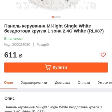
Панель керування Mi-light Single White
бездротова кругла 1 зона 2.4G White (RL087)
В наявності
Код: 200024030
Роздріб
611
₴
Купити
Опис
Характеристики
Доставка
Оплата
Умови п
Опис
Панель керування Mi-light Single White бездротова кругла 1
зона 2.4G White (RL087)