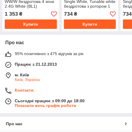
WW/W бездротова 4 зони
Single White, Tunable white
Sing
2.4G White (BL1)
бездротова з ротором 1
безд
зона Black (RL-K1B)
зона
1 353
734
734
₴
₴
Купити
Купити
Про нас
95% позитивних з 475 відгуків за рік
Працює з 21.12.2013
м. Київ
Київ, Україна
Контакти
Сьогодні працює з 09:00 до 18:00
Показати весь графік роботи
Про нас